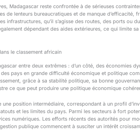
es, Madagascar reste confrontée à de sérieuses contraintes
 de lenteurs bureaucratiques et de manque d’efficacité, frei
des infrastructures, qu’il s’agisse des routes, des ports ou 
 également dépendant des aides extérieures, ce qui limite
ans le classement africain
gascar entre deux extrêmes : d’un côté, des économies dyn
e, des pays en grande difficulté économique et politique co
ssement, grâce à sa stabilité politique, sa bonne gouverna
lustre ce que peut produire une politique économique cohére
une position intermédiaire, correspondant à un profil d’in
s atouts et les limites du pays. Parmi les secteurs à fort poten
vices numériques. Les efforts récents des autorités pour mode
 gestion publique commencent à susciter un intérêt croissant