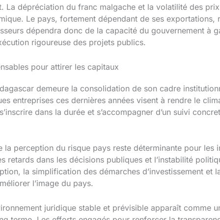
. La dépréciation du franc malgache et la volatilité des pri
omique. Le pays, fortement dépendant de ses exportations, 
tisseurs dépendra donc de la capacité du gouvernement à ga
écution rigoureuse des projets publics.
nsables pour attirer les capitaux
dagascar demeure la consolidation de son cadre institution
ques entreprises ces dernières années visent à rendre le clima
s’inscrire dans la durée et s’accompagner d’un suivi concre
 la perception du risque pays reste déterminante pour les in
 retards dans les décisions publiques et l’instabilité politi
uption, la simplification des démarches d’investissement et l
améliorer l’image du pays.
vironnement juridique stable et prévisible apparaît comme u
long terme. Les efforts engagés pour renforcer la transparen