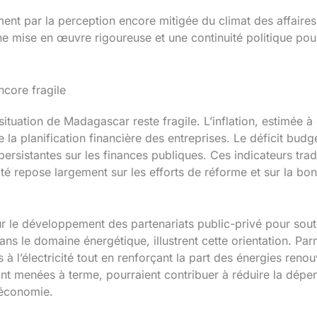
ent par la perception encore mitigée du climat des affaire
e mise en œuvre rigoureuse et une continuité politique pour
core fragile
ituation de Madagascar reste fragile. L’inflation, estimée à
la planification financière des entreprises. Le déficit bud
ons persistantes sur les finances publiques. Ces indicateurs 
ité repose largement sur les efforts de réforme et sur la bo
r le développement des partenariats public-privé pour soute
s le domaine énergétique, illustrent cette orientation. Parm
s à l’électricité tout en renforçant la part des énergies ren
s sont menées à terme, pourraient contribuer à réduire la dé
 économie.