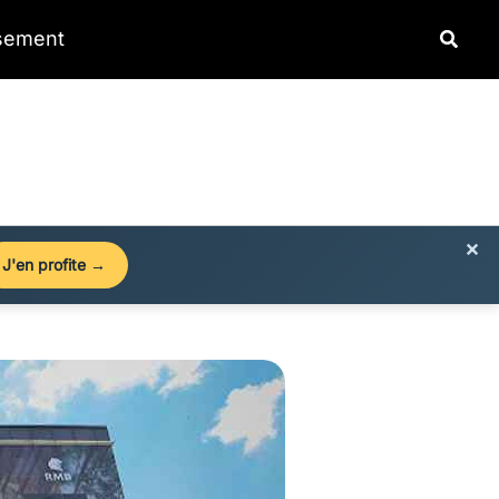
Reche
ssement
×
J'en profite →