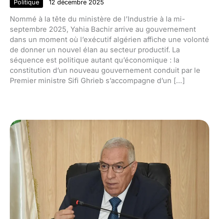
Politique
12 décembre 2025
Nommé à la tête du ministère de l’Industrie à la mi-
septembre 2025, Yahia Bachir arrive au gouvernement
dans un moment où l’exécutif algérien affiche une volonté
de donner un nouvel élan au secteur productif. La
séquence est politique autant qu’économique : la
constitution d’un nouveau gouvernement conduit par le
Premier ministre Sifi Ghrieb s’accompagne d’un […]