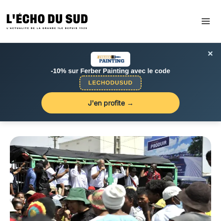
Aller
au
contenu
×
J'en profite →