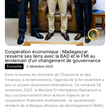
Coopération économique : Madagascar
resserre ses liens avec la BAD et le FMI au
lendemain d’un changement de gouvernance
Économie
2 décembre 2025
Dans le bureau du ministère de l’Économie et des
Finances, à Antaninarenina, l’agenda de la fin novembre a
pris un accent résolument international. Ce vendredi 28
novembre 2025, le Ministre Dr Herinjatovo Ramiarison a
reçu successivement deux acteurs majeurs de la
coopération financière multilatérale : le représentant
résident de la Banque africaine de développement (BAD),