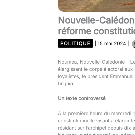
Nouvelle-Calédonie
réforme constituti
POLITIQUE
|
15 mai 2024
|
Nouméa, Nouvelle-Calédonie – Le 1
élargissant le corps électoral aux
loyalistes, le président Emmanuel
fin juin.
Un texte controversé
À la première heure du mercredi 15
constitutionnelle visant à élargir
résidant sur l’archipel depuis dix
Nouméa, surtout parmi les indépe