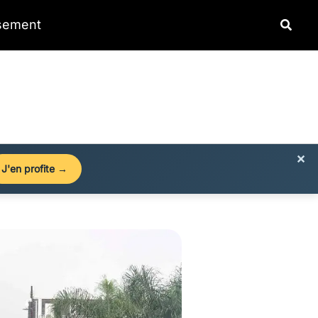
Reche
ssement
×
J'en profite →