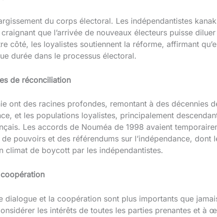
largissement du corps électoral. Les indépendantistes kan
 craignant que l’arrivée de nouveaux électeurs puisse dilue
re côté, les loyalistes soutiennent la réforme, affirmant qu’
gue durée dans le processus électoral.
es de réconciliation
ie ont des racines profondes, remontant à des décennies de
nce, et les populations loyalistes, principalement descenda
rançais. Les accords de Nouméa de 1998 avaient temporaire
f de pouvoirs et des référendums sur l’indépendance, dont l
n climat de boycott par les indépendantistes.
 coopération
le dialogue et la coopération sont plus importants que jama
 considérer les intérêts de toutes les parties prenantes et à 