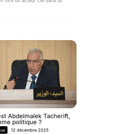
en font un acteur clé dans la
est Abdelmalek Tacherift,
mme politique ?
que
12 décembre 2025