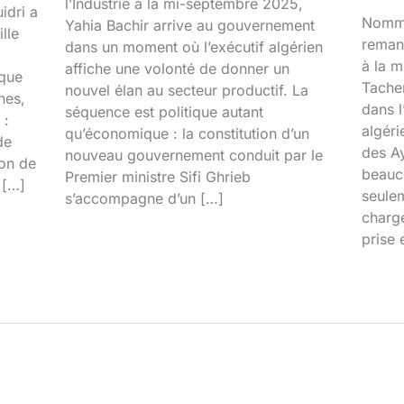
l’Industrie à la mi-septembre 2025,
idri a
Nommé
Yahia Bachir arrive au gouvernement
lle
reman
dans un moment où l’exécutif algérien
à la 
affiche une volonté de donner un
ique
Tacher
nouvel élan au secteur productif. La
nes,
dans l
séquence est politique autant
 :
algéri
qu’économique : la constitution d’un
de
des Ay
nouveau gouvernement conduit par le
ion de
beauco
Premier ministre Sifi Ghrieb
 […]
seulem
s’accompagne d’un […]
chargé
prise 