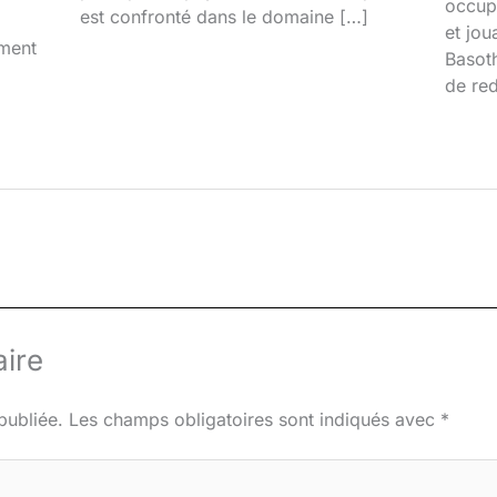
occupa
est confronté dans le domaine […]
et jou
iment
Basoth
de red
ire
publiée.
Les champs obligatoires sont indiqués avec
*