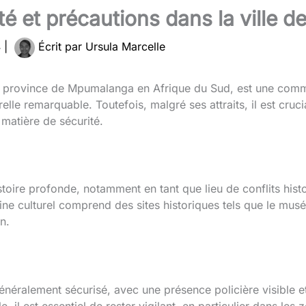
rité et précautions dans la ville
4
|
Écrit par
Ursula Marcelle
ns la province de Mpumalanga en Afrique du Sud, est une c
relle remarquable. Toutefois, malgré ses attraits, il est cruci
 matière de sécurité.
istoire profonde, notamment en tant que lieu de conflits hi
oine culturel comprend des sites historiques tels que le mus
n.
 généralement sécurisé, avec une présence policière visible 
 il est essentiel de rester vigilant, en particulier dans les 