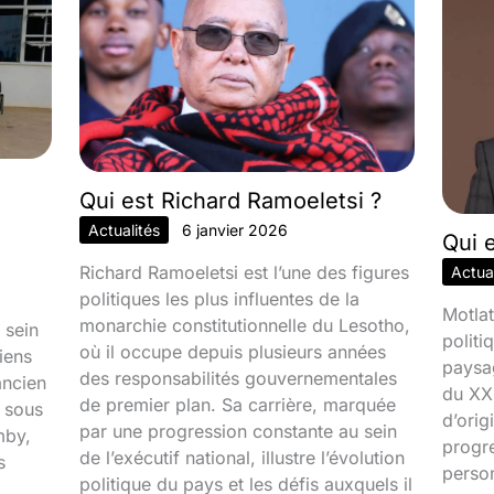
Qui est Richard Ramoeletsi ?
Actualités
6 janvier 2026
Qui 
Richard Ramoeletsi est l’une des figures
Actual
politiques les plus influentes de la
Motlat
monarchie constitutionnelle du Lesotho,
 sein
politi
où il occupe depuis plusieurs années
iens
paysa
des responsabilités gouvernementales
ancien
du XXI
de premier plan. Sa carrière, marquée
é sous
d’orig
par une progression constante au sein
mby,
progr
de l’exécutif national, illustre l’évolution
s
person
politique du pays et les défis auxquels il