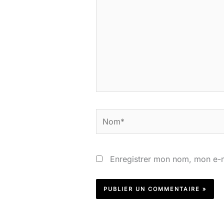
ici…
Nom*
Enregistrer mon nom, mon e-m