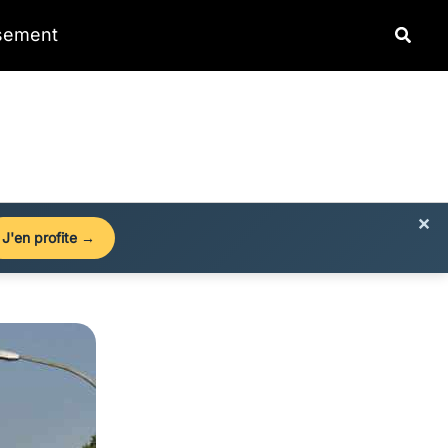
Reche
ssement
×
J'en profite →