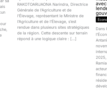
par sa
avec
RAKOTOARIJAONA Narindra, Directrice
ais
lend
Générale de l’Agriculture et de
cun
gouv
l’Élevage, représentant le Ministre de
Écon
l’Agriculture et de l’Élevage, s’est
jour
rendue dans plusieurs sites stratégiques
Dans l
ache,
de la région. Cette descente sur terrain
l’Écon
e
répond à une logique claire : […]
Antani
novem
inter
2025, 
Ramia
acteur
financ
réside
dével