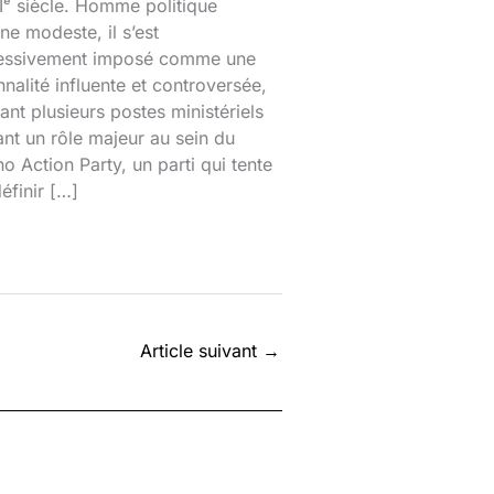
ᵉ siècle. Homme politique
ine modeste, il s’est
essivement imposé comme une
nalité influente et controversée,
nt plusieurs postes ministériels
ant un rôle majeur au sein du
o Action Party, un parti qui tente
éfinir […]
Article suivant
→