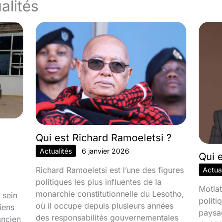
alités
Qui est Richard Ramoeletsi ?
Actualités
6 janvier 2026
Qui 
Richard Ramoeletsi est l’une des figures
Actual
politiques les plus influentes de la
Motlat
monarchie constitutionnelle du Lesotho,
 sein
politi
où il occupe depuis plusieurs années
iens
paysa
des responsabilités gouvernementales
ancien