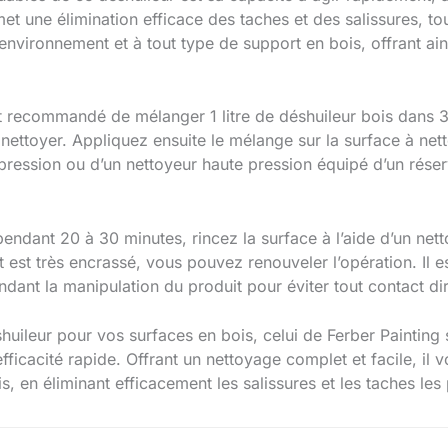
t une élimination efficace des taches et des salissures, tou
t environnement et à tout type de support en bois, offrant ai
est recommandé de mélanger 1 litre de déshuileur bois dans 3
nettoyer. Appliquez ensuite le mélange sur la surface à nett
pression ou d’un nettoyeur haute pression équipé d’un réserv
 pendant 20 à 30 minutes, rincez la surface à l’aide d’un net
rt est très encrassé, vous pouvez renouveler l’opération. I
dant la manipulation du produit pour éviter tout contact di
huileur pour vos surfaces en bois, celui de Ferber Painting 
fficacité rapide. Offrant un nettoyage complet et facile, il
, en éliminant efficacement les salissures et les taches les