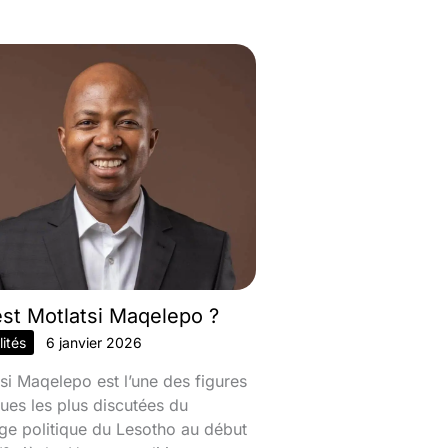
est Motlatsi Maqelepo ?
ités
6 janvier 2026
si Maqelepo est l’une des figures
ques les plus discutées du
ge politique du Lesotho au début