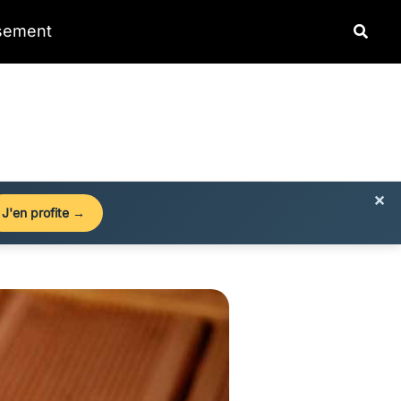
Reche
ssement
×
J'en profite →