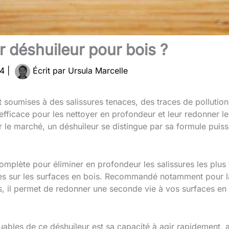
ur déshuileur pour bois ?
24
|
Écrit par
Ursula Marcelle
soumises à des salissures tenaces, des traces de pollution 
 efficace pour les nettoyer en profondeur et leur redonner leu
r le marché, un déshuileur se distingue par sa formule puiss
omplète pour éliminer en profondeur les salissures les plus 
tées sur les surfaces en bois. Recommandé notamment pour 
is, il permet de redonner une seconde vie à vos surfaces en 
uables de ce déshuileur est sa capacité à agir rapidement