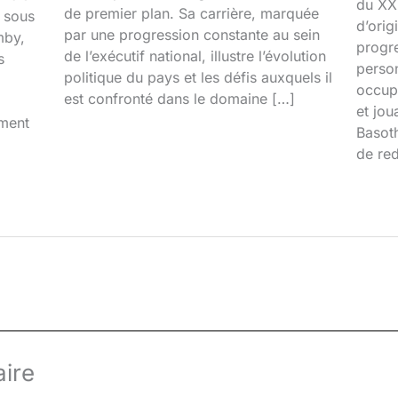
du XXI
de premier plan. Sa carrière, marquée
é sous
d’orig
par une progression constante au sein
mby,
progr
de l’exécutif national, illustre l’évolution
s
person
politique du pays et les défis auxquels il
occupa
est confronté dans le domaine […]
et jou
iment
Basoth
de red
ire