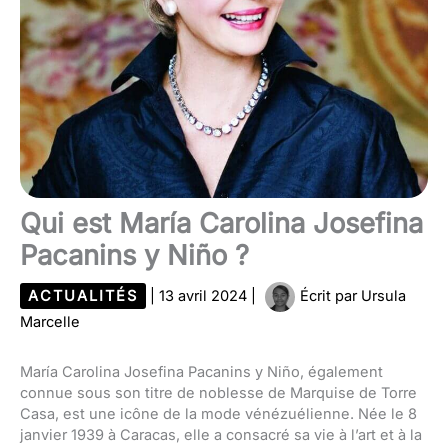
Qui est María Carolina Josefina
Pacanins y Niño ?
ACTUALITÉS
|
13 avril 2024
|
Écrit par
Ursula
Marcelle
María Carolina Josefina Pacanins y Niño, également
connue sous son titre de noblesse de Marquise de Torre
Casa, est une icône de la mode vénézuélienne. Née le 8
janvier 1939 à Caracas, elle a consacré sa vie à l’art et à la