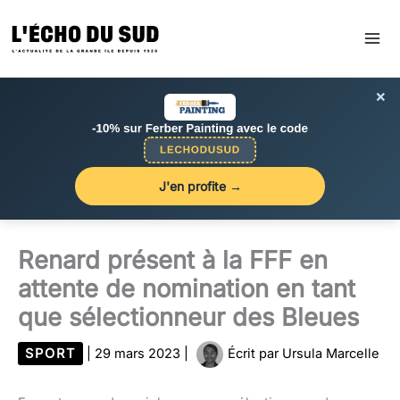
Aller
au
contenu
×
J'en profite →
Renard présent à la FFF en
attente de nomination en tant
que sélectionneur des Bleues
SPORT
|
29 mars 2023
|
Écrit par
Ursula Marcelle