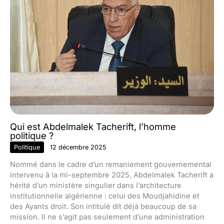
Qui est Abdelmalek Tacherift, l’homme
politique ?
Politique
12 décembre 2025
Nommé dans le cadre d’un remaniement gouvernemental
intervenu à la mi-septembre 2025, Abdelmalek Tacherift a
hérité d’un ministère singulier dans l’architecture
institutionnelle algérienne : celui des Moudjahidine et
des Ayants droit. Son intitulé dit déjà beaucoup de sa
mission. Il ne s’agit pas seulement d’une administration