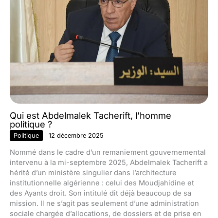
Qui est Abdelmalek Tacherift, l’homme
politique ?
Politique
12 décembre 2025
Nommé dans le cadre d’un remaniement gouvernemental
intervenu à la mi-septembre 2025, Abdelmalek Tacherift a
hérité d’un ministère singulier dans l’architecture
institutionnelle algérienne : celui des Moudjahidine et
des Ayants droit. Son intitulé dit déjà beaucoup de sa
mission. Il ne s’agit pas seulement d’une administration
sociale chargée d’allocations, de dossiers et de prise en