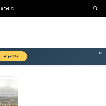
Reche
ssement
×
J'en profite →