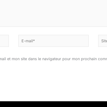
E-
Site
mail*
ail et mon site dans le navigateur pour mon prochain com