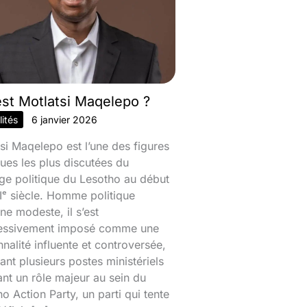
est Motlatsi Maqelepo ?
ités
6 janvier 2026
si Maqelepo est l’une des figures
ques les plus discutées du
ge politique du Lesotho au début
ᵉ siècle. Homme politique
ine modeste, il s’est
essivement imposé comme une
nalité influente et controversée,
nt plusieurs postes ministériels
ant un rôle majeur au sein du
o Action Party, un parti qui tente