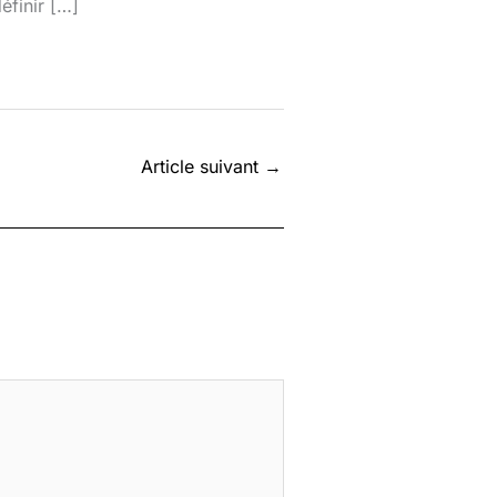
éfinir […]
Article suivant
→