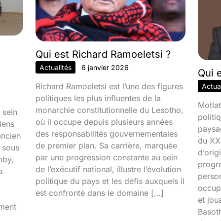
Qui est Richard Ramoeletsi ?
Actualités
6 janvier 2026
Qui 
Richard Ramoeletsi est l’une des figures
Actual
politiques les plus influentes de la
Motlat
monarchie constitutionnelle du Lesotho,
 sein
politi
où il occupe depuis plusieurs années
iens
paysa
des responsabilités gouvernementales
ancien
du XXI
de premier plan. Sa carrière, marquée
é sous
d’orig
par une progression constante au sein
mby,
progr
de l’exécutif national, illustre l’évolution
s
person
politique du pays et les défis auxquels il
occupa
est confronté dans le domaine […]
et jou
iment
Basoth