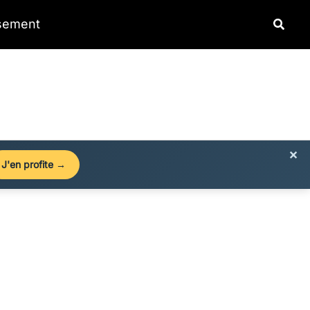
Reche
ssement
×
J'en profite →