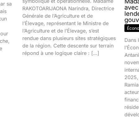
Mada
symbolique et opérationnelle. Madame
par sa
avec
RAKOTOARIJAONA Narindra, Directrice
ais
lend
Générale de l’Agriculture et de
cun
gouv
l’Élevage, représentant le Ministre de
Écon
l’Agriculture et de l’Élevage, s’est
jour
rendue dans plusieurs sites stratégiques
Dans l
ache,
de la région. Cette descente sur terrain
l’Écon
e
répond à une logique claire : […]
Antani
novem
inter
2025, 
Ramia
acteur
financ
réside
dével