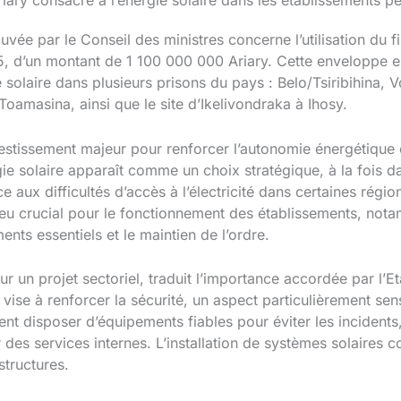
riary consacré à l’énergie solaire dans les établissements pé
ée par le Conseil des ministres concerne l’utilisation d
, d’un montant de 1 100 000 000 Ariary. Cette enveloppe est
e solaire dans plusieurs prisons du pays : Belo/Tsiribihina,
Toamasina, ainsi que le site d’Ikelivondraka à Ihosy.
stissement majeur pour renforcer l’autonomie énergétique et
rgie solaire apparaît comme un choix stratégique, à la fois d
e aux difficultés d’accès à l’électricité dans certaines régi
njeu crucial pour le fonctionnement des établissements, nota
ents essentiels et le maintien de l’ordre.
 un projet sectoriel, traduit l’importance accordée par l’Et
vise à renforcer la sécurité, un aspect particulièrement sen
ent disposer d’équipements fiables pour éviter les incidents, 
 des services internes. L’installation de systèmes solaires c
tructures.