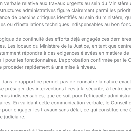
 verbale relative aux travaux urgents au sein du Ministère 
astructures administratives figure clairement parmi les prio
ence de besoins critiques identifiés au sein du ministère, qu’
xes ou d’installations techniques indispensables au bon fon
logique de continuité des efforts déjà engagés ces dernière
aires. Les locaux du Ministère de la Justice, en tant que cent
onstamment répondre à des exigences élevées en matière de sû
il pour les fonctionnaires. L’approbation confirmée par le C
 de procéder rapidement à une mise à niveau.
s dans le rapport ne permet pas de connaître la nature exac
se présager des interventions liées à la sécurité, à l’entreti
s indispensables, que ce soit pour l’efficacité administrat
aires. En validant cette communication verbale, le Conseil 
 pour engager les travaux sans délai, ce qui constitue une é
 judiciaire.