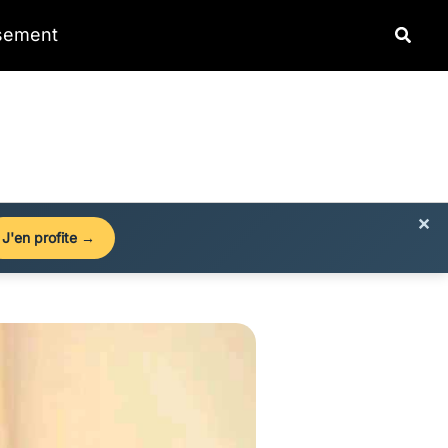
Reche
ssement
×
J'en profite →