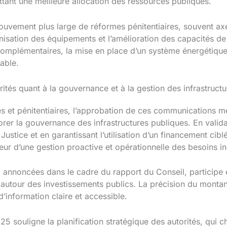
tant une meilleure allocation des ressources publiques.
mouvement plus large de réformes pénitentiaires, souvent ax
nisation des équipements et l’amélioration des capacités de
omplémentaires, la mise en place d’un système énergétique
able.
rités quant à la gouvernance et à la gestion des infrastruct
 et pénitentiaires, l’approbation de ces communications m
liorer la gouvernance des infrastructures publiques. En vali
Justice et en garantissant l’utilisation d’un financement cibl
 d’une gestion proactive et opérationnelle des besoins ins
 annoncées dans le cadre du rapport du Conseil, participe é
our des investissements publics. La précision du montant a
’information claire et accessible.
25 souligne la planification stratégique des autorités, qui c