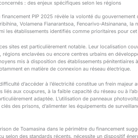
 concernés : des enjeux spécifiques selon les régions
du financement PIP 2025 révèle la volonté du gouvernement d
siribihina, Volamena Fianarantsoa, Fenoarivo-Atsinanana, la
mi les établissements identifiés comme prioritaires pour cet
s sites est particulièrement notable. Leur localisation cou
res, régions enclavées ou encore centres urbains en dévelop
moyens mis à disposition des établissements pénitentiaires à
notamment en matière de connexion au réseau électrique.
difficulté d’accéder à l’électricité constitue un frein majeu
liés aux coupures, à la faible capacité du réseau ou à l’ab
particulièrement adaptée. L’utilisation de panneaux photovol
 clés des prisons, d’alimenter les équipements de surveillan
e prison de Toamasina dans le périmètre du financement sug
u selon des standards récents, nécessite un dispositif én