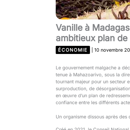
Vanille à Madagasc
ambitieux plan de 
ÉCONOMIE
|
10 novembre 2
Le gouvernement malgache a décidé
tenue à Mahazoarivo, sous la dir
tournant majeur pour un secteur e
surproduction, de désorganisation
en œuvre d’un plan de redressement
confiance entre les différents acteu
Un organisme dissous après des c
Créé en 2021, le Conseil National d