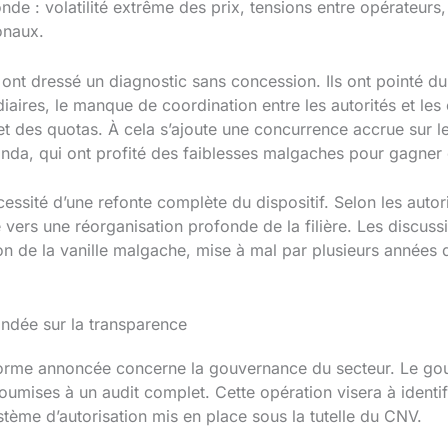
nde : volatilité extrême des prix, tensions entre opérateurs,
onaux.
ont dressé un diagnostic sans concession. Ils ont pointé du
diaires, le manque de coordination entre les autorités et les 
 et des quotas. À cela s’ajoute une concurrence accrue sur
nda, qui ont profité des faiblesses malgaches pour gagner
sité d’une refonte complète du dispositif. Selon les autori
 vers une réorganisation profonde de la filière. Les discuss
 de la vanille malgache, mise à mal par plusieurs années d’in
ndée sur la transparence
éforme annoncée concerne la gouvernance du secteur. Le g
soumises à un audit complet. Cette opération visera à identi
ystème d’autorisation mis en place sous la tutelle du CNV.