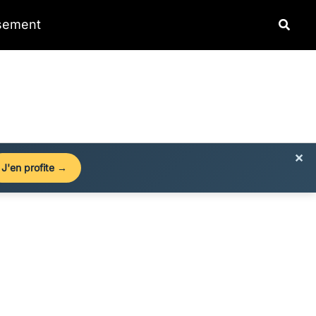
Reche
ssement
×
J'en profite →