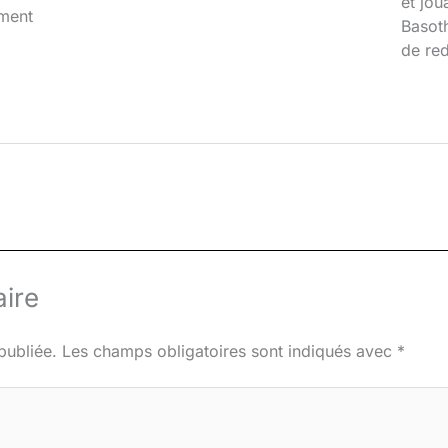
et jou
iment
Basoth
de red
ire
publiée.
Les champs obligatoires sont indiqués avec
*