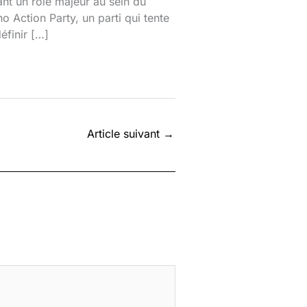
ant un rôle majeur au sein du
o Action Party, un parti qui tente
éfinir […]
Article suivant
→