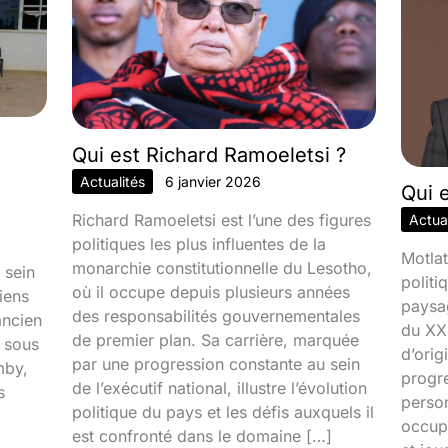
Qui est Richard Ramoeletsi ?
Actualités
6 janvier 2026
Qui 
Richard Ramoeletsi est l’une des figures
Actual
politiques les plus influentes de la
Motlat
monarchie constitutionnelle du Lesotho,
 sein
politi
où il occupe depuis plusieurs années
iens
paysa
des responsabilités gouvernementales
ancien
du XXI
de premier plan. Sa carrière, marquée
é sous
d’orig
par une progression constante au sein
mby,
progr
de l’exécutif national, illustre l’évolution
s
person
politique du pays et les défis auxquels il
occupa
est confronté dans le domaine […]