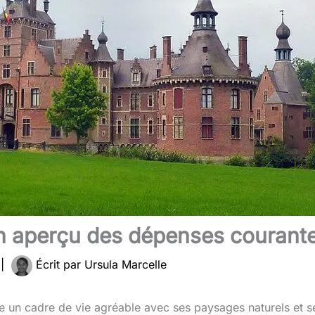
un aperçu des dépenses courant
4
|
Écrit par
Ursula Marcelle
fre un cadre de vie agréable avec ses paysages naturels et