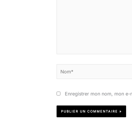
ici…
Nom*
Enregistrer mon nom, mon e-m