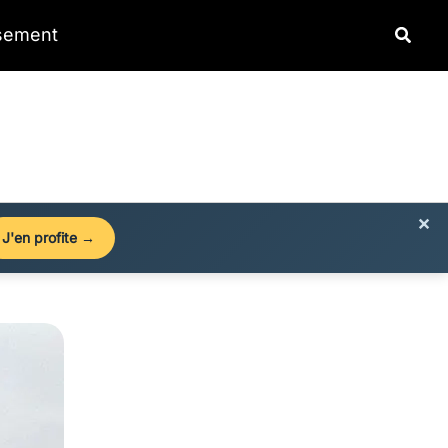
Reche
ssement
×
J'en profite →