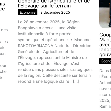
Générale de l’Agriculture et de
mis
l’Élevage sur le terrain
nce
Économie
2 décembre 2025
Le 28 novembre 2025, la Région
Bongolava a accueilli une visite
 des
institutionnelle à forte portée
Coop
Mada
symbolique et opérationnelle. Madame
par sa
avec
RAKOTOARIJAONA Narindra, Directrice
ais
lend
Générale de l’Agriculture et de
cun
gouv
l’Élevage, représentant le Ministre de
Écon
l’Agriculture et de l’Élevage, s’est
jour
rendue dans plusieurs sites stratégiques
Dans l
ache,
de la région. Cette descente sur terrain
l’Écon
e
répond à une logique claire : […]
Antani
novem
inter
2025, 
Ramia