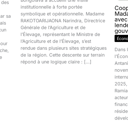
 des
institutionnelle à forte portée
Coop
Mada
symbolique et opérationnelle. Madame
par sa
avec
RAKOTOARIJAONA Narindra, Directrice
ais
lend
Générale de l’Agriculture et de
cun
gouv
l’Élevage, représentant le Ministre de
Écon
l’Agriculture et de l’Élevage, s’est
jour
rendue dans plusieurs sites stratégiques
Dans l
ache,
de la région. Cette descente sur terrain
l’Écon
e
répond à une logique claire : […]
Antani
novem
inter
2025, 
Ramia
acteur
financ
réside
dével