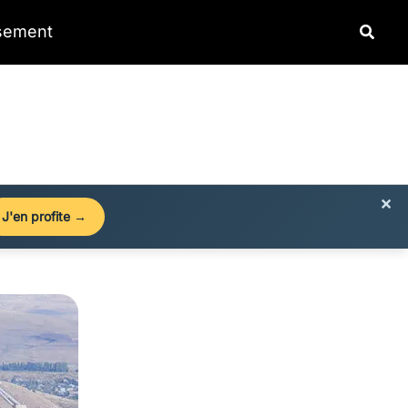
Reche
ssement
×
J'en profite →