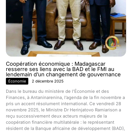
Coopération économique : Madagascar
resserre ses liens avec la BAD et le FMI au
lendemain d’un changement de gouvernance
Économie
2 décembre 2025
Dans le bureau du ministère de l’Économie et des
Finances, à Antaninarenina, l’agenda de la fin novembre a
pris un accent résolument international. Ce vendredi 28
novembre 2025, le Ministre Dr Herinjatovo Ramiarison a
reçu successivement deux acteurs majeurs de la
coopération financière multilatérale : le représentant
résident de la Banque africaine de développement (BAD),