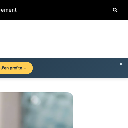
Reche
ssement
×
J'en profite →