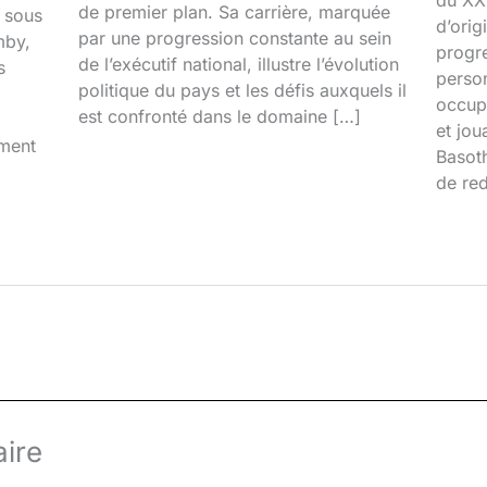
du XXI
de premier plan. Sa carrière, marquée
é sous
d’orig
par une progression constante au sein
mby,
progr
de l’exécutif national, illustre l’évolution
s
person
politique du pays et les défis auxquels il
occupa
est confronté dans le domaine […]
et jou
iment
Basoth
de red
ire