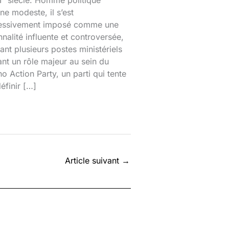
ᵉ siècle. Homme politique
ine modeste, il s’est
essivement imposé comme une
nalité influente et controversée,
nt plusieurs postes ministériels
ant un rôle majeur au sein du
o Action Party, un parti qui tente
éfinir […]
Article suivant
→