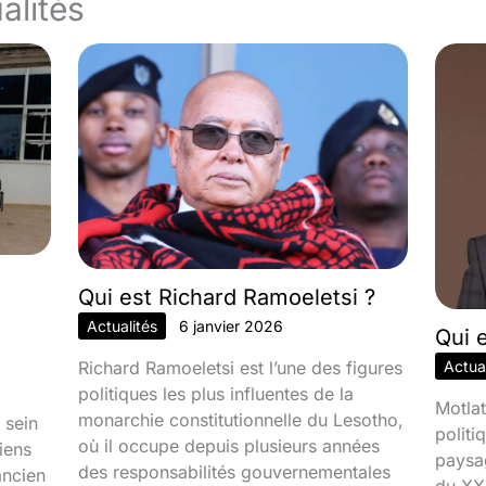
alités
Qui est Richard Ramoeletsi ?
Actualités
6 janvier 2026
Qui 
Richard Ramoeletsi est l’une des figures
Actual
politiques les plus influentes de la
Motlat
monarchie constitutionnelle du Lesotho,
 sein
politi
où il occupe depuis plusieurs années
iens
paysa
des responsabilités gouvernementales
ancien