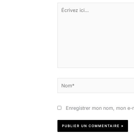
Écrivez
ici…
Nom*
Enregistrer mon nom, mon e-m