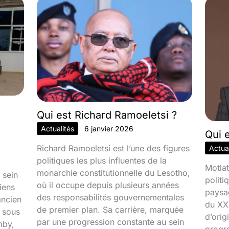
Qui est Richard Ramoeletsi ?
Actualités
6 janvier 2026
Qui 
Richard Ramoeletsi est l’une des figures
Actual
politiques les plus influentes de la
Motlat
monarchie constitutionnelle du Lesotho,
 sein
politi
où il occupe depuis plusieurs années
iens
paysa
des responsabilités gouvernementales
ancien
du XXI
de premier plan. Sa carrière, marquée
é sous
d’orig
par une progression constante au sein
mby,
progr