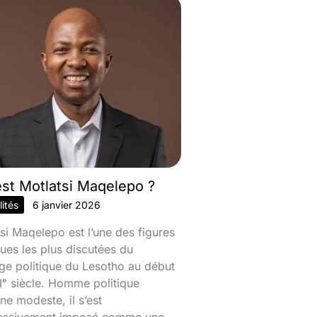
est Motlatsi Maqelepo ?
ités
6 janvier 2026
si Maqelepo est l’une des figures
ques les plus discutées du
ge politique du Lesotho au début
ᵉ siècle. Homme politique
ine modeste, il s’est
essivement imposé comme une