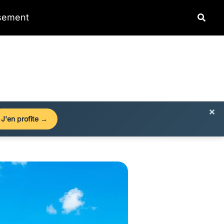
Reche
ssement
×
J'en profite →