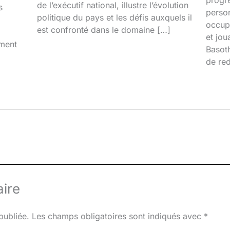
de l’exécutif national, illustre l’évolution
s
person
politique du pays et les défis auxquels il
occupa
est confronté dans le domaine […]
et jou
iment
Basoth
de red
ire
publiée.
Les champs obligatoires sont indiqués avec
*