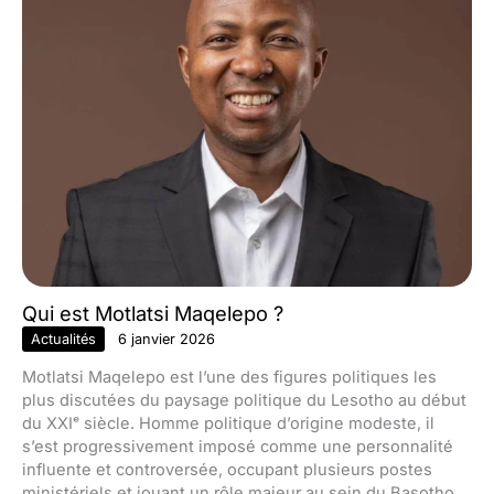
Qui est Motlatsi Maqelepo ?
Actualités
6 janvier 2026
Motlatsi Maqelepo est l’une des figures politiques les
plus discutées du paysage politique du Lesotho au début
du XXIᵉ siècle. Homme politique d’origine modeste, il
s’est progressivement imposé comme une personnalité
influente et controversée, occupant plusieurs postes
ministériels et jouant un rôle majeur au sein du Basotho