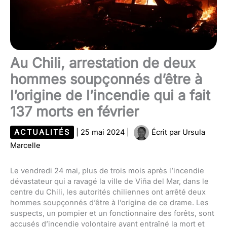
Au Chili, arrestation de deux
hommes soupçonnés d’être à
l’origine de l’incendie qui a fait
137 morts en février
ACTUALITÉS
|
25 mai 2024
|
Écrit par
Ursula
Marcelle
Le vendredi 24 mai, plus de trois mois après l’incendie
dévastateur qui a ravagé la ville de Viña del Mar, dans le
centre du Chili, les autorités chiliennes ont arrêté deux
hommes soupçonnés d’être à l’origine de ce drame. Les
suspects, un pompier et un fonctionnaire des forêts, sont
accusés d’incendie volontaire ayant entraîné la mort et