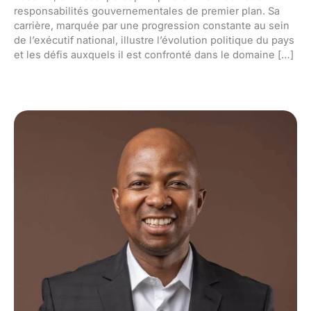
responsabilités gouvernementales de premier plan. Sa
carrière, marquée par une progression constante au sein
de l’exécutif national, illustre l’évolution politique du pays
et les défis auxquels il est confronté dans le domaine […]