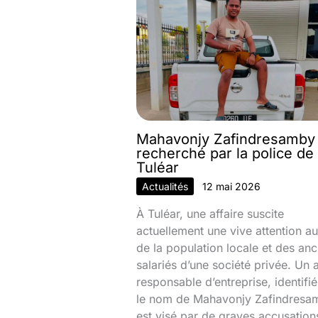
Mahavonjy Zafindresamby
recherché par la police de
Tuléar
Actualités
12 mai 2026
À Tuléar, une affaire suscite
actuellement une vive attention au
de la population locale et des anc
salariés d’une société privée. Un 
responsable d’entreprise, identifi
le nom de Mahavonjy Zafindresa
est visé par de graves accusation