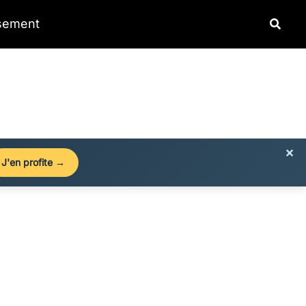
Reche
ssement
×
J'en profite →