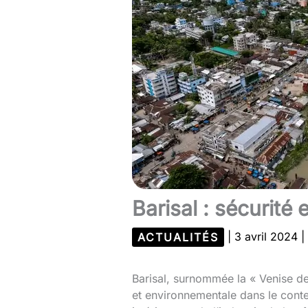
Barisal : sécurit
ACTUALITÉS
|
3 avril 2024
|
Barisal, surnommée la « Venise de 
et environnementale dans le conte