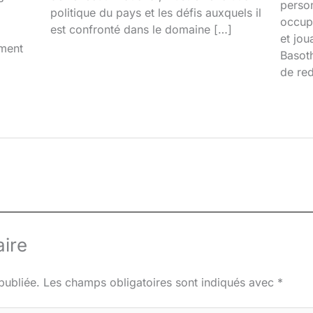
person
politique du pays et les défis auxquels il
occupa
est confronté dans le domaine […]
et jou
iment
Basoth
de red
ire
publiée.
Les champs obligatoires sont indiqués avec
*