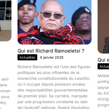
Qui est Richard Ramoeletsi ?
Actualités
6 janvier 2026
Qui 
Richard Ramoeletsi est l’une des figures
Actual
politiques les plus influentes de la
Motlat
monarchie constitutionnelle du Lesotho,
 sein
politi
où il occupe depuis plusieurs années
iens
paysa
des responsabilités gouvernementales
ancien
du XXI
de premier plan. Sa carrière, marquée
é sous
d’orig
par une progression constante au sein
mby,
progr
de l’exécutif national, illustre l’évolution
s