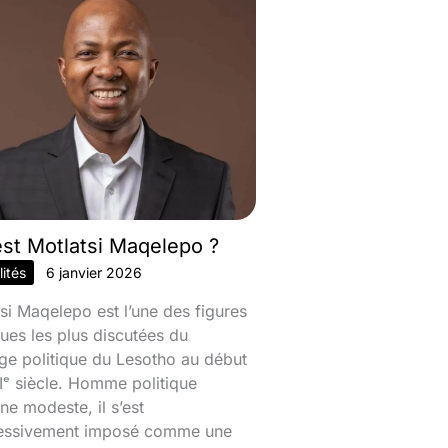
est Motlatsi Maqelepo ?
ités
6 janvier 2026
si Maqelepo est l’une des figures
ques les plus discutées du
ge politique du Lesotho au début
ᵉ siècle. Homme politique
ine modeste, il s’est
essivement imposé comme une