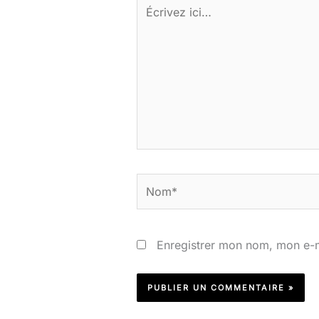
Écrivez
ici…
Nom*
Enregistrer mon nom, mon e-m