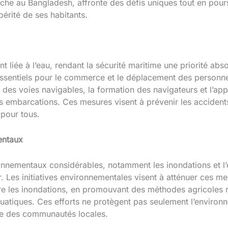
 pêche au Bangladesh, affronte des défis uniques tout en pour
périté de ses habitants.
nt liée à l’eau, rendant la sécurité maritime une priorité abs
 essentiels pour le commerce et le déplacement des personne
 des voies navigables, la formation des navigateurs et l’appl
s embarcations. Ces mesures visent à prévenir les accidents 
 pour tous.
entaux
ironnementaux considérables, notamment les inondations et l
. Les initiatives environnementales visent à atténuer ces m
re les inondations, en promouvant des méthodes agricoles rés
atiques. Ces efforts ne protègent pas seulement l’environ
ue des communautés locales.