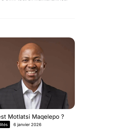
est Motlatsi Maqelepo ?
ités
6 janvier 2026