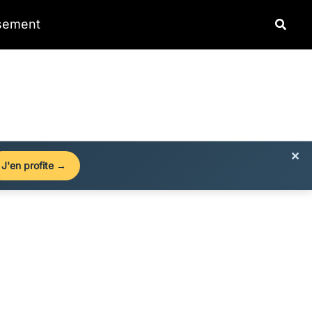
Reche
ssement
×
J'en profite →