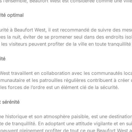
Dans l’ensemble, Beaufort West est considérée comme une ville
ité optimal
urité à Beaufort West, il est recommandé de suivre des mes
s la nuit, éviter de se promener seul dans des endroits isolé
les visiteurs peuvent profiter de la ville en toute tranquilli
ité
West travaillent en collaboration avec les communautés loca
mmunautaire et les patrouilles régulières contribuent à créer
les forces de l’ordre est un élément clé de la sécurité.
 sérénité
e historique et son atmosphère paisible, est une destinatio
e de tranquillité. En adoptant une attitude vigilante et en su
ts peuvent pleinement profiter de tout ce que Beaufort West a 