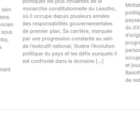
politiques les plus influentes de la
Motlat
monarchie constitutionnelle du Lesotho,
 sein
politi
où il occupe depuis plusieurs années
iens
paysa
des responsabilités gouvernementales
ancien
du XXI
de premier plan. Sa carrière, marquée
é sous
d’orig
par une progression constante au sein
mby,
progr
de l’exécutif national, illustre l’évolution
s
person
politique du pays et les défis auxquels il
occupa
est confronté dans le domaine […]
et jou
iment
Basoth
de red