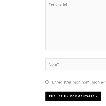
Écrivez
ici…
Nom*
Enregistrer mon nom, mon e-m