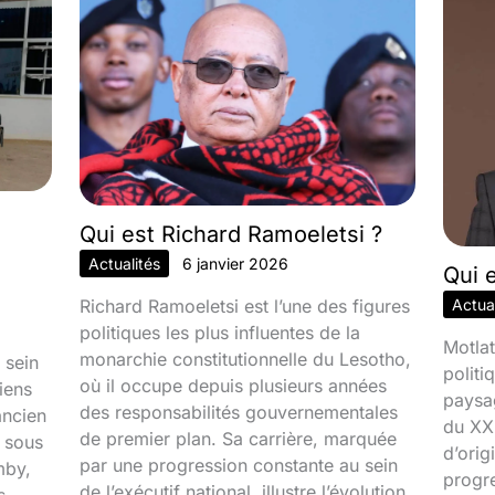
Qui est Richard Ramoeletsi ?
Actualités
6 janvier 2026
Qui 
Richard Ramoeletsi est l’une des figures
Actual
politiques les plus influentes de la
Motlat
monarchie constitutionnelle du Lesotho,
 sein
politi
où il occupe depuis plusieurs années
iens
paysa
des responsabilités gouvernementales
ancien
du XXI
de premier plan. Sa carrière, marquée
é sous
d’orig
par une progression constante au sein
mby,
progr
de l’exécutif national, illustre l’évolution