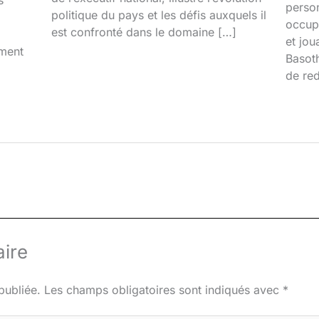
s
person
politique du pays et les défis auxquels il
occupa
est confronté dans le domaine […]
et jou
iment
Basoth
de red
ire
publiée.
Les champs obligatoires sont indiqués avec
*