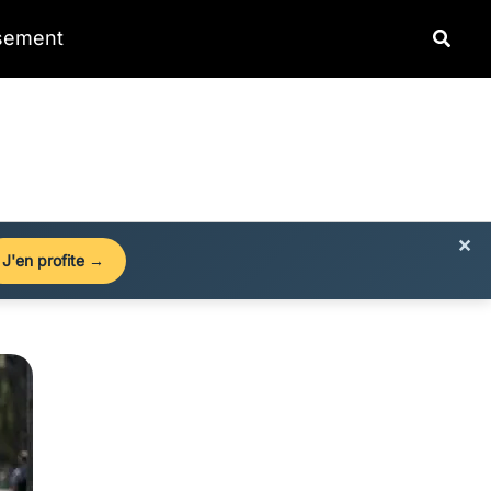
Reche
ssement
×
J'en profite →