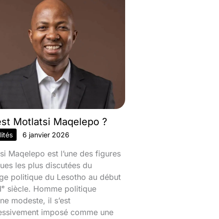
est Motlatsi Maqelepo ?
ités
6 janvier 2026
si Maqelepo est l’une des figures
ques les plus discutées du
ge politique du Lesotho au début
ᵉ siècle. Homme politique
ine modeste, il s’est
essivement imposé comme une