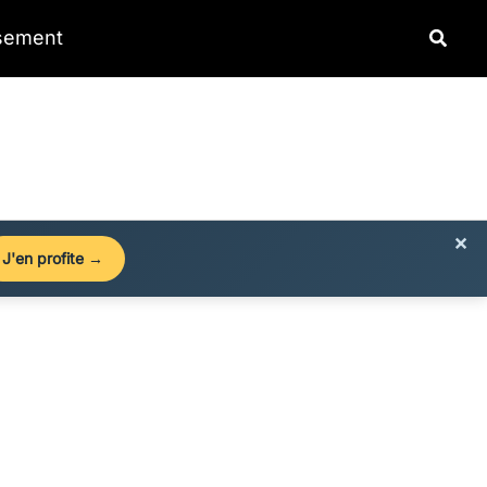
Reche
ssement
×
J'en profite →