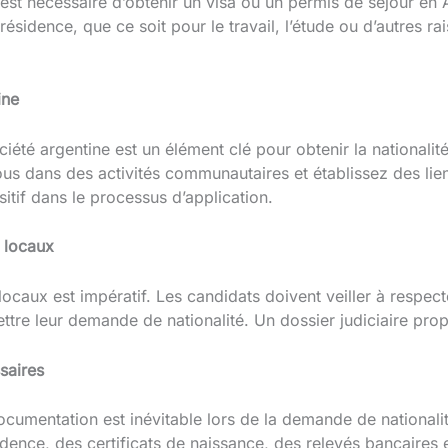
il est nécessaire d’obtenir un visa ou un permis de séjour en
résidence, que ce soit pour le travail, l’étude ou d’autres r
ine
ciété argentine est un élément clé pour obtenir la nationalit
s dans des activités communautaires et établissez des lien
sitif dans le processus d’application.
 locaux
ocaux est impératif. Les candidats doivent veiller à respecte
re leur demande de nationalité. Un dossier judiciaire prop
saires
cumentation est inévitable lors de la demande de nationalit
ence, des certificats de naissance, des relevés bancaires 