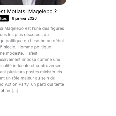
est Motlatsi Maqelepo ?
ités
6 janvier 2026
si Maqelepo est l’une des figures
ques les plus discutées du
ge politique du Lesotho au début
ᵉ siècle. Homme politique
ine modeste, il s’est
essivement imposé comme une
nalité influente et controversée,
nt plusieurs postes ministériels
ant un rôle majeur au sein du
o Action Party, un parti qui tente
éfinir […]