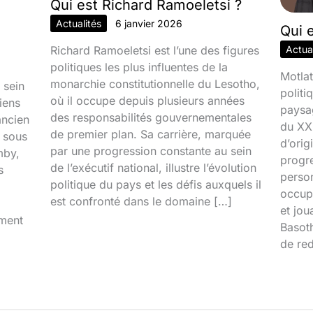
Qui est Richard Ramoeletsi ?
Actualités
6 janvier 2026
Qui 
Richard Ramoeletsi est l’une des figures
Actual
politiques les plus influentes de la
Motlat
monarchie constitutionnelle du Lesotho,
 sein
politi
où il occupe depuis plusieurs années
iens
paysa
des responsabilités gouvernementales
ancien
du XXI
de premier plan. Sa carrière, marquée
é sous
d’orig
par une progression constante au sein
mby,
progr
de l’exécutif national, illustre l’évolution
s
person
politique du pays et les défis auxquels il
occupa
est confronté dans le domaine […]
et jou
iment
Basoth
de red