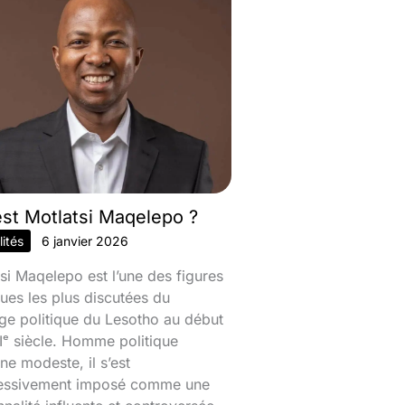
est Motlatsi Maqelepo ?
ités
6 janvier 2026
si Maqelepo est l’une des figures
ques les plus discutées du
ge politique du Lesotho au début
ᵉ siècle. Homme politique
ine modeste, il s’est
essivement imposé comme une