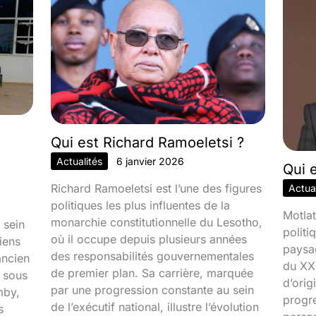
Qui est Richard Ramoeletsi ?
Actualités
6 janvier 2026
Qui 
Richard Ramoeletsi est l’une des figures
Actual
politiques les plus influentes de la
Motlat
monarchie constitutionnelle du Lesotho,
 sein
politi
où il occupe depuis plusieurs années
iens
paysa
des responsabilités gouvernementales
ancien
du XXI
de premier plan. Sa carrière, marquée
é sous
d’orig
par une progression constante au sein
mby,
progr
de l’exécutif national, illustre l’évolution
s