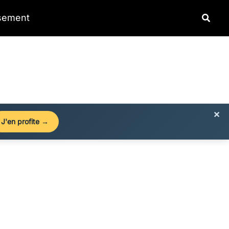
Reche
ssement
×
J'en profite →