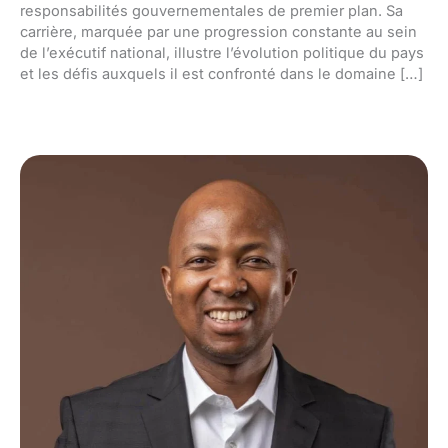
responsabilités gouvernementales de premier plan. Sa
carrière, marquée par une progression constante au sein
de l’exécutif national, illustre l’évolution politique du pays
et les défis auxquels il est confronté dans le domaine […]