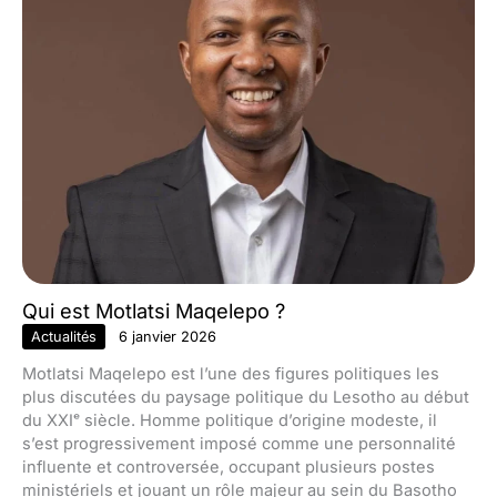
Qui est Motlatsi Maqelepo ?
Actualités
6 janvier 2026
Motlatsi Maqelepo est l’une des figures politiques les
plus discutées du paysage politique du Lesotho au début
du XXIᵉ siècle. Homme politique d’origine modeste, il
s’est progressivement imposé comme une personnalité
influente et controversée, occupant plusieurs postes
ministériels et jouant un rôle majeur au sein du Basotho