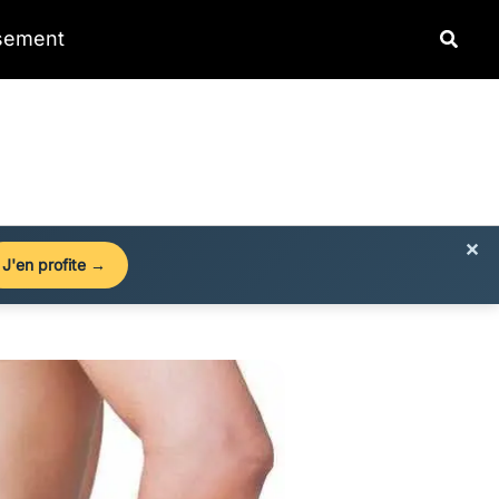
Reche
ssement
×
J'en profite →