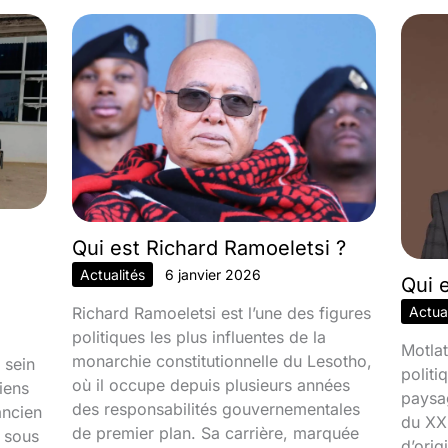
Qui est Richard Ramoeletsi ?
Actualités
6 janvier 2026
Qui 
Richard Ramoeletsi est l’une des figures
Actual
politiques les plus influentes de la
Motlat
monarchie constitutionnelle du Lesotho,
 sein
politi
où il occupe depuis plusieurs années
iens
paysa
des responsabilités gouvernementales
ancien
du XXI
de premier plan. Sa carrière, marquée
é sous
d’orig