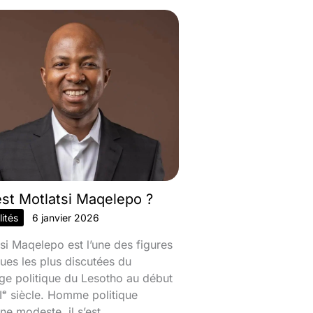
est Motlatsi Maqelepo ?
ités
6 janvier 2026
si Maqelepo est l’une des figures
ques les plus discutées du
ge politique du Lesotho au début
ᵉ siècle. Homme politique
ine modeste, il s’est