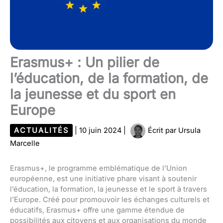
Erasmus+ : Un pilier de
l’éducation, de la formation, de
la jeunesse et du sport en
Europe
ACTUALITÉS
|
10 juin 2024
|
Écrit par
Ursula
Marcelle
Erasmus+, le programme emblématique de l’Union
européenne, est une initiative phare visant à soutenir
l’éducation, la formation, la jeunesse et le sport à travers
l’Europe. Créé pour promouvoir les échanges culturels et
éducatifs, Erasmus+ offre une gamme étendue de
possibilités aux citoyens et aux organisations du monde