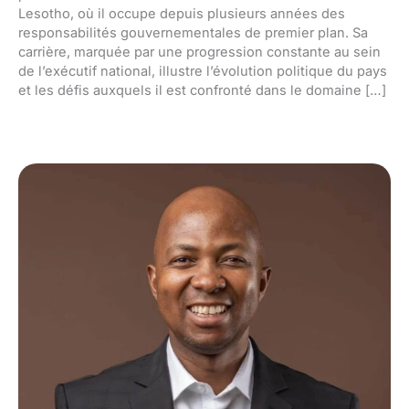
Lesotho, où il occupe depuis plusieurs années des
responsabilités gouvernementales de premier plan. Sa
carrière, marquée par une progression constante au sein
de l’exécutif national, illustre l’évolution politique du pays
et les défis auxquels il est confronté dans le domaine […]