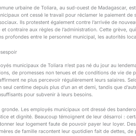
mmune urbaine de Toliara, au sud-ouest de Madagascar, est
cipaux ont cessé le travail pour réclamer le paiement de se
 sociaux. Ils protestent également contre l’arrivée de nouve
fiée et contraire aux règles de l’administration. Cette grève,
s profondes entre le personnel municipal, les autorités locale
ésespoir
s municipaux de Toliara n’est pas né du jour au lendemain. 
ions, de promesses non tenues et de conditions de vie de p
firment ne plus percevoir régulièrement leurs salaires. Selo
 seul centime depuis plus d’un an et demi, tandis que d’aut
insuffisants pour subvenir à leurs besoins.
re gronde. Les employés municipaux ont dressé des banderole
ice et dignité. Beaucoup témoignent de leur désarroi : certai
ndonner leur logement faute de pouvoir payer leur loyer. Des
ères de famille racontent leur quotidien fait de dettes, de