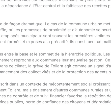
la dépendance à l’État central et la faiblesse des recettes pr
feste de façon dramatique. Le cas de la commune urbaine me
fle, où les promesses de proximité et d’autonomie se heurte
es employés municipaux sont souvent les premières victimes 
ent formés et exposés à la précarité, ils constituent un mail
ns entre la base et le sommet de la hiérarchie politique. Les
nement reproche aux communes leur mauvaise gestion. Ce j
s ce climat, la grève de Toliara agit comme un signal d’ala
nancement des collectivités et de la protection des agents p
scrit dans un contexte de mécontentement social croissant à
ment Toliara, mais également d’autres communes rurales et
es de contrôle et de suivi financier favorise la répétition 
ices publics, perte de confiance des citoyens et dégradatio