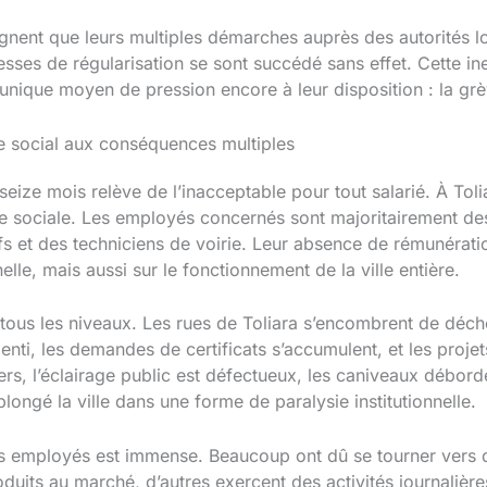
gnent que leurs multiples démarches auprès des autorités lo
es de régularisation se sont succédé sans effet. Cette iner
’unique moyen de pression encore à leur disposition : la gr
e social aux conséquences multiples
seize mois relève de l’inacceptable pour tout salarié. À Toli
ise sociale. Les employés concernés sont majoritairement de
tifs et des techniciens de voirie. Leur absence de rémunérat
lle, mais aussi sur le fonctionnement de la ville entière.
ous les niveaux. Les rues de Toliara s’encombrent de déchet
alenti, les demandes de certificats s’accumulent, et les proje
tiers, l’éclairage public est défectueux, les caniveaux débo
longé la ville dans une forme de paralysie institutionnelle.
es employés est immense. Beaucoup ont dû se tourner vers d
duits au marché, d’autres exercent des activités journalièr