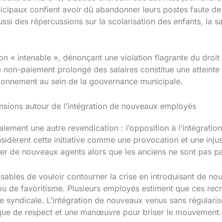
icipaux confient avoir dû abandonner leurs postes faute d
ssi des répercussions sur la scolarisation des enfants, la s
on « intenable », dénonçant une violation flagrante du droit 
e non-paiement prolongé des salaires constitue une atteinte 
ctionnement au sein de la gouvernance municipale.
tensions autour de l’intégration de nouveaux employés
lement une autre revendication : l’opposition à l’intégrat
dèrent cette initiative comme une provocation et une injust
er de nouveaux agents alors que les anciens ne sont pas p
ables de vouloir contourner la crise en introduisant de nou
s ou de favoritisme. Plusieurs employés estiment que ces rec
nce syndicale. L’intégration de nouveaux venus sans régularise
ue de respect et une manœuvre pour briser le mouvement.