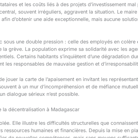
taires et les coûts liés à des projets d’investissement mal p
ral, souvent irréguliers, aggravent la situation. Le maire a
ion afin d’obtenir une aide exceptionnelle, mais aucune soluti
c sous une double pression : celle des employés en colère e
e la grève. La population exprime sa solidarité avec les ag
entiels. Certains habitants s’inquiètent d’une dégradation dur
t les responsables de mauvaise gestion et d’irresponsabilit
de jouer la carte de l’apaisement en invitant les représenta
souvent à un mur d’incompréhension et de méfiance mutuelle.
un dialogue sérieux n’est possible.
de la décentralisation à Madagascar
isolée. Elle illustre les difficultés structurelles que conna
s ressources humaines et financières. Depuis la mise en plac
onfier de nouvelles compétences, mais sans moyens suffisant