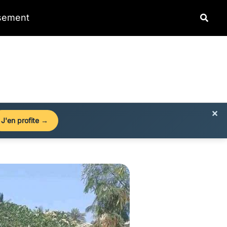
Reche
ssement
×
J'en profite →