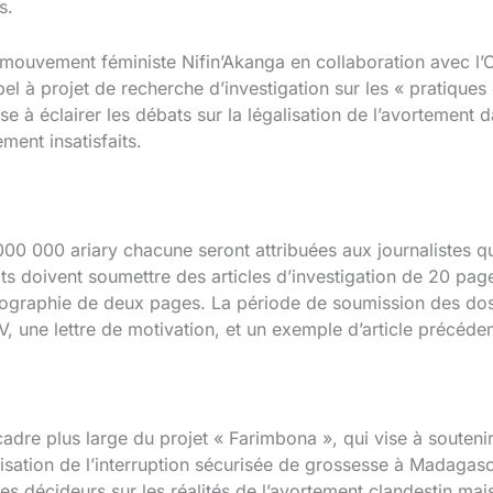
s.
e mouvement féministe Nifin’Akanga en collaboration avec l’O
 à projet de recherche d’investigation sur les « pratiques
ise à éclairer les débats sur la légalisation de l’avortement
ement insatisfaits.
0 000 ariary chacune seront attribuées aux journalistes qu
ts doivent soumettre des articles d’investigation de 20 p
liographie de deux pages. La période de soumission des dos
 une lettre de motivation, et un exemple d’article précéde
le cadre plus large du projet « Farimbona », qui vise à sou
isation de l’interruption sécurisée de grossesse à Madagas
les décideurs sur les réalités de l’avortement clandestin ma