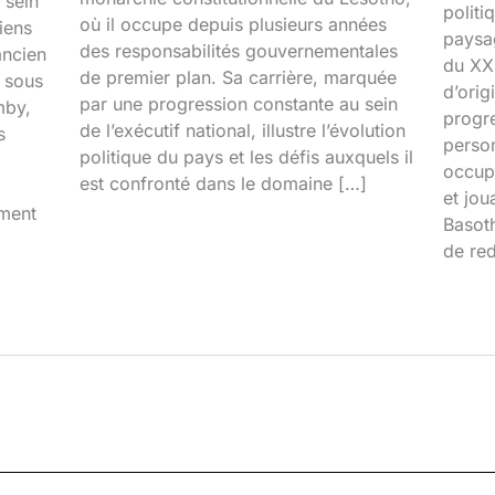
 sein
politi
où il occupe depuis plusieurs années
iens
paysa
des responsabilités gouvernementales
ancien
du XXI
de premier plan. Sa carrière, marquée
é sous
d’orig
par une progression constante au sein
mby,
progr
de l’exécutif national, illustre l’évolution
s
person
politique du pays et les défis auxquels il
occupa
est confronté dans le domaine […]
et jou
iment
Basoth
de red