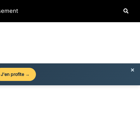
Reche
ssement
×
J'en profite →