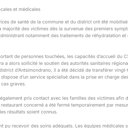
ocales et médicales
vices de santé de la commune et du district ont été mobilis
 la majorité des victimes dès la survenue des premiers symp
administrant notamment des traitements de réhydratation e
rtant de personnes touchées, les capacités d’accueil du CS
a alors sollicité le soutien des autorités sanitaires région
istrict d’Antsimondrano, il a été décidé de transférer vingt-
dispose d’un service spécialisé dans la prise en charge des
s cas graves.
galement pris contact avec les familles des victimes afin de
e restaurant concerné a été fermé temporairement par mesur
les résultats soient connus.
ont pu recevoir des soins adéquats. Les équipes médicales s