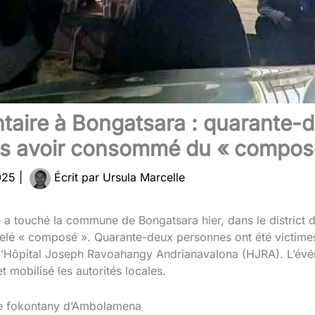
entaire à Bongatsara : quarante
rès avoir consommé du « compos
2025
|
Écrit par
Ursula Marcelle
e a touché la commune de Bongatsara hier, dans le district 
lé « composé ». Quarante-deux personnes ont été victimes d
à l’Hôpital Joseph Ravoahangy Andrianavalona (HJRA). L’év
t mobilisé les autorités locales.
 le fokontany d’Ambolamena