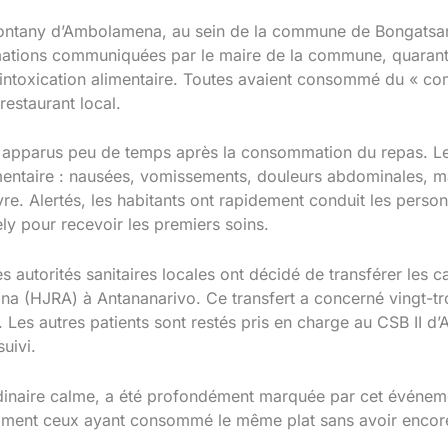
kontany d’Ambolamena, au sein de la commune de Bongatsara,
rmations communiquées par le maire de la commune, quaran
intoxication alimentaire. Toutes avaient consommé du « com
restaurant local.
apparus peu de temps après la consommation du repas. Les
imentaire : nausées, vomissements, douleurs abdominales, ma
e. Alertés, les habitants ont rapidement conduit les person
ly pour recevoir les premiers soins.
es autorités sanitaires locales ont décidé de transférer les c
 (HJRA) à Antananarivo. Ce transfert a concerné vingt-tr
 Les autres patients sont restés pris en charge au CSB II d’
uivi.
naire calme, a été profondément marquée par cet événemen
amment ceux ayant consommé le même plat sans avoir enco