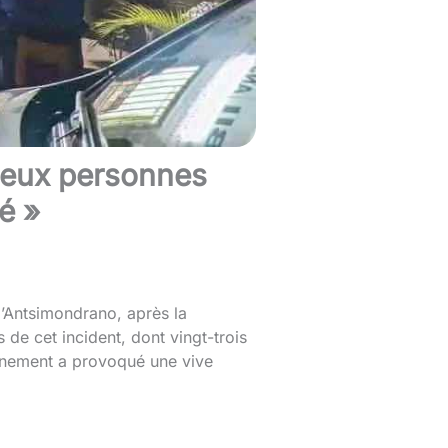
-deux personnes
é »
d’Antsimondrano, après la
e cet incident, dont vingt-trois
énement a provoqué une vive