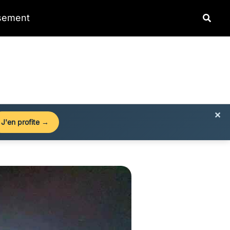
Reche
ssement
×
J'en profite →