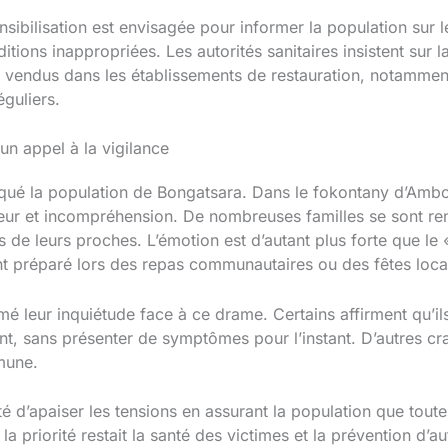
sibilisation est envisagée pour informer la population sur 
tions inappropriées. Les autorités sanitaires insistent sur l
s vendus dans les établissements de restauration, notammen
éguliers.
n appel à la vigilance
é la population de Bongatsara. Dans le fokontany d’Ambol
eur et incompréhension. De nombreuses familles se sont re
 de leurs proches. L’émotion est d’autant plus forte que le
 préparé lors des repas communautaires ou des fêtes loca
mé leur inquiétude face à ce drame. Certains affirment qu’i
, sans présenter de symptômes pour l’instant. D’autres cr
mune.
é d’apaiser les tensions en assurant la population que tout
a priorité restait la santé des victimes et la prévention d’aut