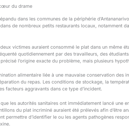
 cœur du drame
répandu dans les communes de la périphérie d’Antananarivo.
é dans de nombreux petits restaurants locaux, notamment da
-deux victimes auraient consommé le plat dans un même éta
quenté quotidiennement par des travailleurs, des étudiants 
e précisé l’origine exacte du problème, mais plusieurs hypo
ination alimentaire liée à une mauvaise conservation des i
réparation du repas. Les conditions de stockage, la tempéra
es facteurs aggravants dans ce type d’incident.
que les autorités sanitaires ont immédiatement lancé une e
tillons du plat incriminé auraient été prélevés afin d’être a
t permettre d’identifier le ou les agents pathogènes respon
xine.