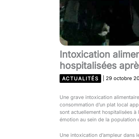
Intoxication alim
hospitalisées ap
ACTUALITÉS
|
29 octobre 
Une grave intoxication alimentair
consommation d’un plat local appe
sont actuellement hospitalisées 
émotion au sein de la population e
Une intoxication d’ampleur dans