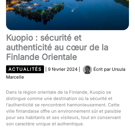
Kuopio : sécurité et
authenticité au cœur de la
Finlande Orientale
ACTUALITÉS
|
9 février 2024
|
Écrit par
Ursula
Marcelle
Dans la région orientale de la Finlande, Kuopio se
distingue comme une destination où la sécurité et
l’authenticité se rencontrent harmonieusement. Cette
ville finlandaise offre un environnement sûr et paisible
pour ses habitants et ses visiteurs, tout en conservant
son caractère unique et authentique.