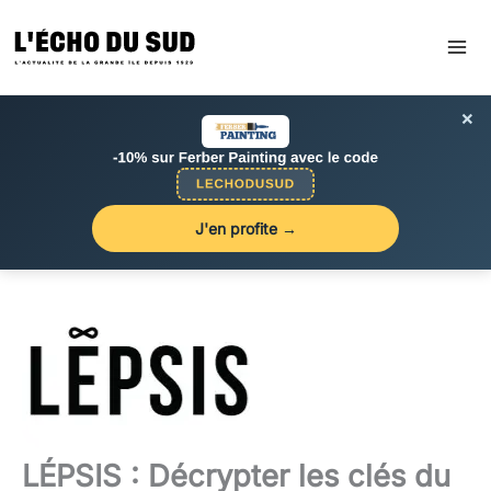
Aller
au
contenu
×
J'en profite →
LÉPSIS : Décrypter les clés du