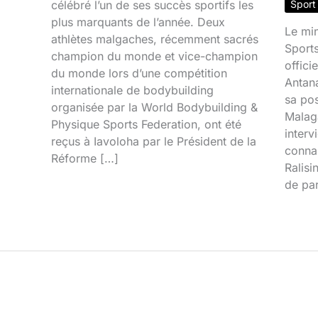
célébré l’un de ses succès sportifs les
Sport
plus marquants de l’année. Deux
Le min
athlètes malgaches, récemment sacrés
Sport
champion du monde et vice-champion
offic
du monde lors d’une compétition
Antana
internationale de bodybuilding
sa pos
organisée par la World Bodybuilding &
Malaga
Physique Sports Federation, ont été
interv
reçus à Iavoloha par le Président de la
connai
Réforme […]
Ralisi
de par