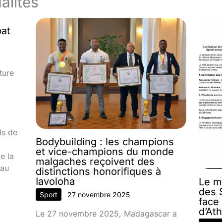
alités
bat
ture
ls de
Bodybuilding : les champions
et vice-champions du monde
e la
malgaches reçoivent des
 au
distinctions honorifiques à
Iavoloha
Le m
des S
Sport
27 novembre 2025
face
d’At
Le 27 novembre 2025, Madagascar a