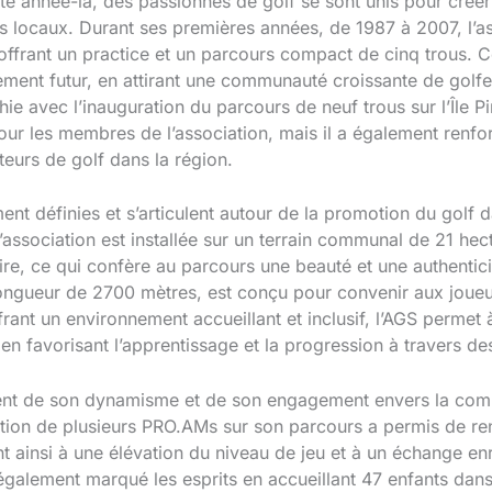
e année-là, des passionnés de golf se sont unis pour créer
 locaux. Durant ses premières années, de 1987 à 2007, l’ass
 offrant un practice et un parcours compact de cinq trous. C
ment futur, en attirant une communauté croissante de golfe
chie avec l’inauguration du parcours de neuf trous sur l’Île
pour les membres de l’association, mais il a également renforc
teurs de golf dans la région.
ent définies et s’articulent autour de la promotion du golf d
L’association est installée sur un terrain communal de 21 h
oire, ce qui confère au parcours une beauté et une authentici
ngueur de 2700 mètres, est conçu pour convenir aux joueurs
rant un environnement accueillant et inclusif, l’AGS permet
t en favorisant l’apprentissage et la progression à travers d
nent de son dynamisme et de son engagement envers la com
ion de plusieurs PRO.AMs sur son parcours a permis de renf
t ainsi à une élévation du niveau de jeu et à un échange en
également marqué les esprits en accueillant 47 enfants dans 