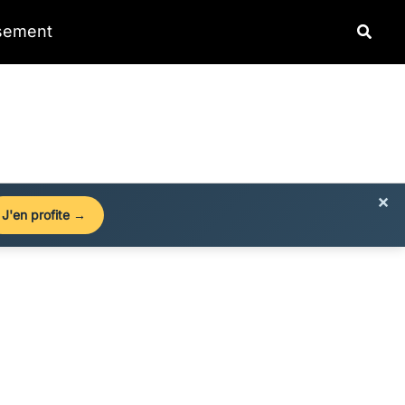
Reche
ssement
×
J'en profite →