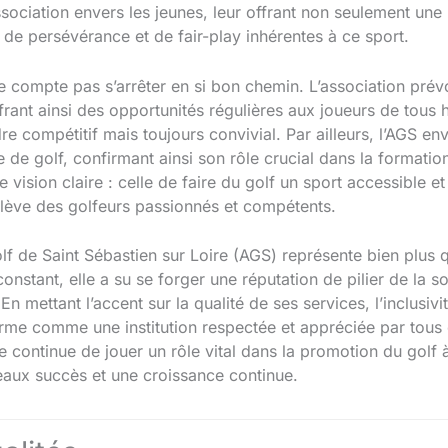
sociation envers les jeunes, leur offrant non seulement une i
 de persévérance et de fair-play inhérentes à ce sport.
ne compte pas s’arrêter en si bon chemin. L’association prév
frant ainsi des opportunités régulières aux joueurs de tous
re compétitif mais toujours convivial. Par ailleurs, l’AGS 
e de golf, confirmant ainsi son rôle crucial dans la formati
 vision claire : celle de faire du golf un sport accessible et
relève des golfeurs passionnés et compétents.
lf de Saint Sébastien sur Loire (AGS) représente bien plus 
nstant, elle a su se forger une réputation de pilier de la sol
 mettant l’accent sur la qualité de ses services, l’inclusivi
firme comme une institution respectée et appréciée par tous 
le continue de jouer un rôle vital dans la promotion du golf 
eaux succès et une croissance continue.