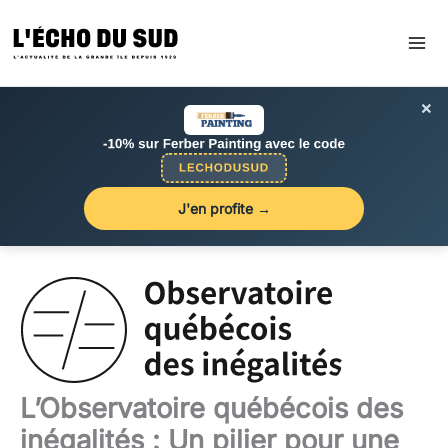
Aller
au
contenu
×
J'en profite →
L’Observatoire québécois des
inégalités : Un pilier pour une