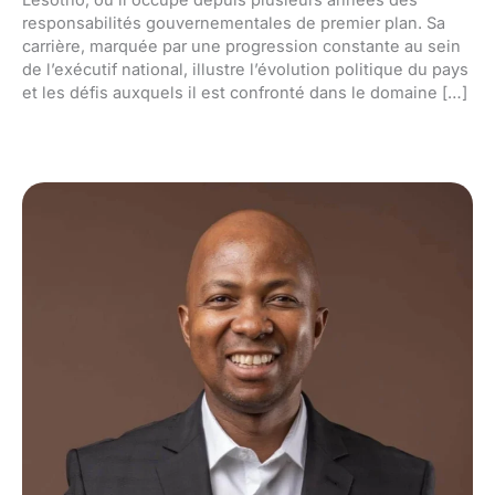
Lesotho, où il occupe depuis plusieurs années des
responsabilités gouvernementales de premier plan. Sa
carrière, marquée par une progression constante au sein
de l’exécutif national, illustre l’évolution politique du pays
et les défis auxquels il est confronté dans le domaine […]