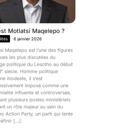
est Motlatsi Maqelepo ?
ités
6 janvier 2026
si Maqelepo est l’une des figures
ques les plus discutées du
ge politique du Lesotho au début
ᵉ siècle. Homme politique
ine modeste, il s’est
essivement imposé comme une
nalité influente et controversée,
nt plusieurs postes ministériels
ant un rôle majeur au sein du
o Action Party, un parti qui tente
éfinir […]