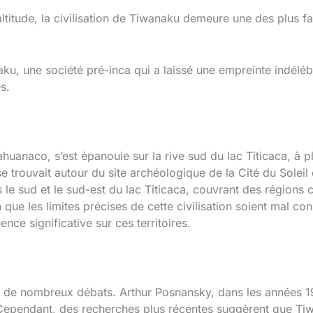
ltitude, la civilisation de Tiwanaku demeure une des plus 
aku, une société pré-inca qui a laissé une empreinte indélébi
s.
ahuanaco, s’est épanouie sur la rive sud du lac Titicaca, à p
se trouvait autour du site archéologique de la Cité du Solei
le sud et le sud-est du lac Titicaca, couvrant des régions 
ien que les limites précises de cette civilisation soient mal c
nce significative sur ces territoires.
é de nombreux débats. Arthur Posnansky, dans les années 19
. Cependant, des recherches plus récentes suggèrent que Ti