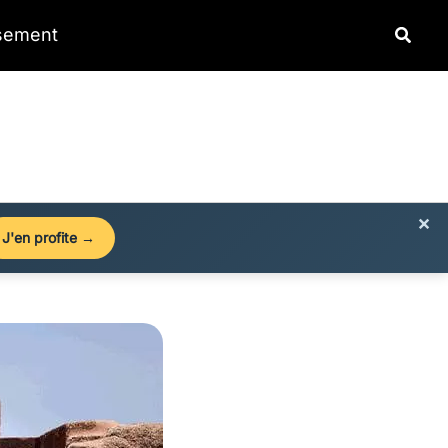
Reche
ssement
×
J'en profite →