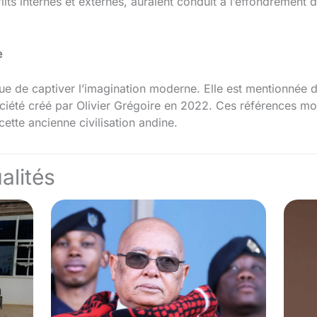
s internes et externes, auraient conduit à l’effondrement de 
e
nue de captiver l’imagination moderne. Elle est mentionnée 
ociété créé par Olivier Grégoire en 2022. Ces références mo
 cette ancienne civilisation andine.
alités