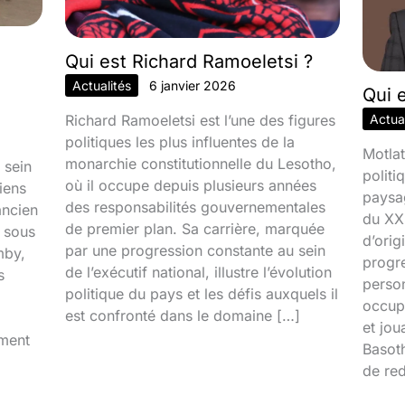
Qui est Richard Ramoeletsi ?
Actualités
6 janvier 2026
Qui 
Richard Ramoeletsi est l’une des figures
Actual
politiques les plus influentes de la
Motlat
monarchie constitutionnelle du Lesotho,
 sein
politi
où il occupe depuis plusieurs années
iens
paysa
des responsabilités gouvernementales
ancien
du XXI
de premier plan. Sa carrière, marquée
é sous
d’orig
par une progression constante au sein
mby,
progr
de l’exécutif national, illustre l’évolution
s
person
politique du pays et les défis auxquels il
occupa
est confronté dans le domaine […]
et jou
iment
Basoth
de red