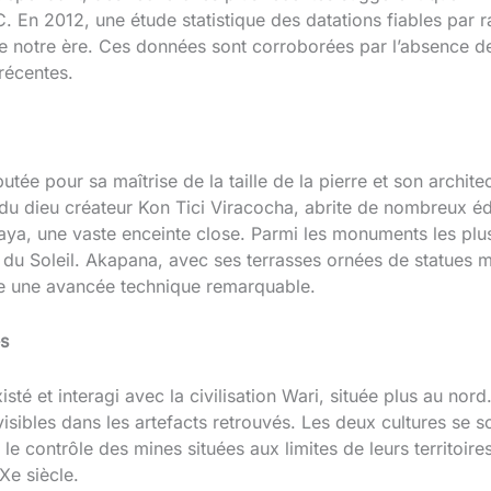
C. En 2012, une étude statistique des datations fiables par 
 de notre ère. Ces données sont corroborées par l’absence de
récentes.
utée pour sa maîtrise de la taille de la pierre et son archit
n du dieu créateur Kon Tici Viracocha, abrite de nombreux éd
saya, une vaste enceinte close. Parmi les monuments les plu
 du Soleil. Akapana, avec ses terrasses ornées de statues 
re une avancée technique remarquable.
es
sté et interagi avec la civilisation Wari, située plus au nord
 visibles dans les artefacts retrouvés. Les deux cultures se 
contrôle des mines situées aux limites de leurs territoires r
Xe siècle.