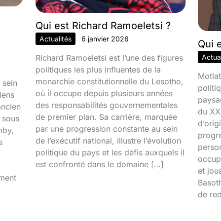
Qui est Richard Ramoeletsi ?
Actualités
6 janvier 2026
Qui 
Richard Ramoeletsi est l’une des figures
Actual
politiques les plus influentes de la
Motlat
monarchie constitutionnelle du Lesotho,
 sein
politi
où il occupe depuis plusieurs années
iens
paysa
des responsabilités gouvernementales
ancien
du XXI
de premier plan. Sa carrière, marquée
é sous
d’orig
par une progression constante au sein
mby,
progr
de l’exécutif national, illustre l’évolution
s
person
politique du pays et les défis auxquels il
occupa
est confronté dans le domaine […]
et jou
iment
Basoth
de red