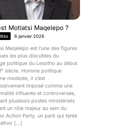
est Motlatsi Maqelepo ?
ités
6 janvier 2026
si Maqelepo est l’une des figures
ques les plus discutées du
ge politique du Lesotho au début
ᵉ siècle. Homme politique
ine modeste, il s’est
essivement imposé comme une
nalité influente et controversée,
nt plusieurs postes ministériels
ant un rôle majeur au sein du
o Action Party, un parti qui tente
éfinir […]