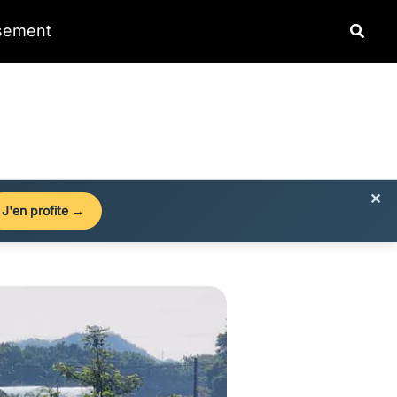
Reche
ssement
×
J'en profite →