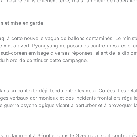
 mesure qu’ils touchent terre, mais l’ampleur de l’opératio
n et mise en garde
i à cette nouvelle vague de ballons contaminés. Le ministè
ge » et a averti Pyongyang de possibles contre-mesures si ce
ud-coréen envisage diverses réponses, allant de la diplom
 du Nord de continuer cette campagne.
dans un contexte déjà tendu entre les deux Corées. Les rela
es verbaux acrimonieux et des incidents frontaliers régulie
e guerre psychologique visant à perturber et à provoquer l
s, notamment à Séoul et dans le Gyeonggi, sont confrontés 