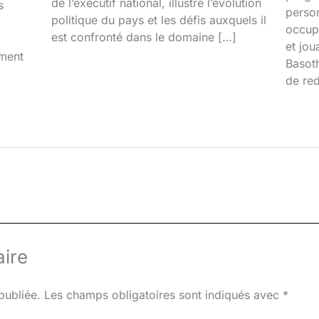
de l’exécutif national, illustre l’évolution
s
person
politique du pays et les défis auxquels il
occupa
est confronté dans le domaine […]
et jou
iment
Basoth
de red
ire
publiée.
Les champs obligatoires sont indiqués avec
*