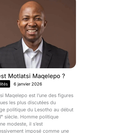
est Motlatsi Maqelepo ?
ités
6 janvier 2026
si Maqelepo est l’une des figures
ques les plus discutées du
ge politique du Lesotho au début
ᵉ siècle. Homme politique
ine modeste, il s’est
essivement imposé comme une