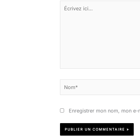
Écrivez
ici…
Nom*
Enregistrer mon nom, mon e-m