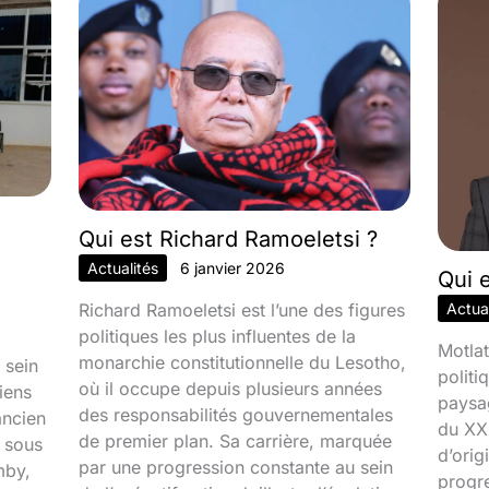
Qui est Richard Ramoeletsi ?
Actualités
6 janvier 2026
Qui 
Richard Ramoeletsi est l’une des figures
Actual
politiques les plus influentes de la
Motlat
monarchie constitutionnelle du Lesotho,
 sein
politi
où il occupe depuis plusieurs années
iens
paysa
des responsabilités gouvernementales
ancien
du XXI
de premier plan. Sa carrière, marquée
é sous
d’orig
par une progression constante au sein
mby,
progr