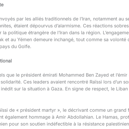
te
yés par les alliés traditionnels de l’Iran, notamment au sei
sunnites, étaient dépourvus d’alarmisme. Ces réactions sobre
r la politique étrangère de l’Iran dans la région. L’engageme
 Irak et au Yémen demeure inchangé, tout comme sa volonté 
pays du Golfe.
tional
els que le président émirati Mohammed Ben Zayed et l’émir
solidarité. Ces leaders avaient rencontré Raïssi lors d’un
dit sur la situation à Gaza. En signe de respect, le Liban e
aïssi de « président martyr », le décrivant comme un grand 
t également hommage à Amir Abdollahian. Le Hamas, protég
ien pour son soutien indéfectible à la résistance palestinie