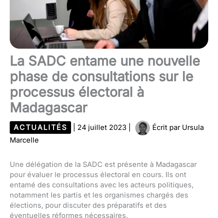
La SADC entame une nouvelle
phase de consultations sur le
processus électoral à
Madagascar
ACTUALITÉS
|
24 juillet 2023
|
Écrit par
Ursula
Marcelle
Une délégation de la SADC est présente à Madagascar
pour évaluer le processus électoral en cours. Ils ont
entamé des consultations avec les acteurs politiques,
notamment les partis et les organismes chargés des
élections, pour discuter des préparatifs et des
éventuelles réformes nécessaires.