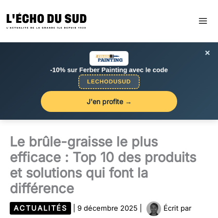
Aller
au
contenu
×
J'en profite →
Le brûle-graisse le plus
efficace : Top 10 des produits
et solutions qui font la
différence
ACTUALITÉS
|
9 décembre 2025
|
Écrit par