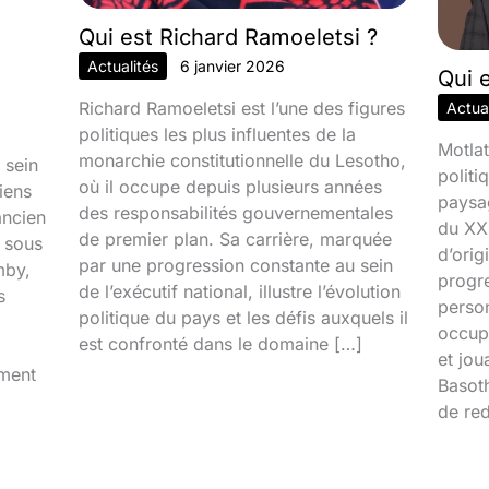
Qui est Richard Ramoeletsi ?
Actualités
6 janvier 2026
Qui 
Richard Ramoeletsi est l’une des figures
Actual
politiques les plus influentes de la
Motlat
monarchie constitutionnelle du Lesotho,
 sein
politi
où il occupe depuis plusieurs années
iens
paysa
des responsabilités gouvernementales
ancien
du XXI
de premier plan. Sa carrière, marquée
é sous
d’orig
par une progression constante au sein
mby,
progr
de l’exécutif national, illustre l’évolution
s
person
politique du pays et les défis auxquels il
occupa
est confronté dans le domaine […]
et jou
iment
Basoth
de red