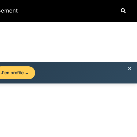
Reche
ssement
×
J'en profite →