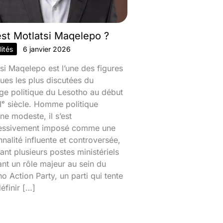
est Motlatsi Maqelepo ?
ités
6 janvier 2026
si Maqelepo est l’une des figures
ques les plus discutées du
ge politique du Lesotho au début
ᵉ siècle. Homme politique
ine modeste, il s’est
essivement imposé comme une
nalité influente et controversée,
nt plusieurs postes ministériels
ant un rôle majeur au sein du
o Action Party, un parti qui tente
éfinir […]