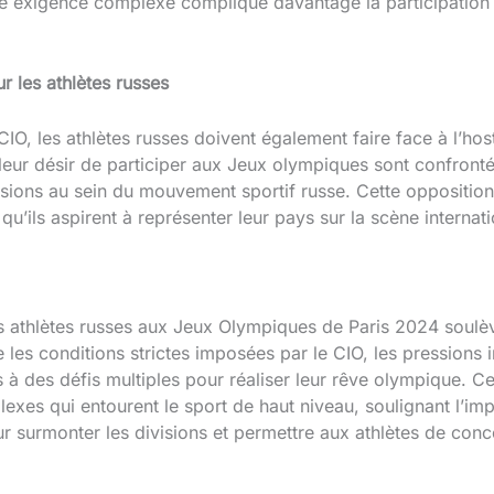
ette exigence complexe complique davantage la participation
r les athlètes russes
CIO, les athlètes russes doivent également faire face à l’host
eur désir de participer aux Jeux olympiques sont confrontés
visions au sein du mouvement sportif russe. Cette opposition
s qu’ils aspirent à représenter leur pays sur la scène internat
es athlètes russes aux Jeux Olympiques de Paris 2024 soulè
les conditions strictes imposées par le CIO, les pressions i
s à des défis multiples pour réaliser leur rêve olympique. Ce
exes qui entourent le sport de haut niveau, soulignant l’im
 surmonter les divisions et permettre aux athlètes de concou