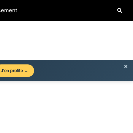
Reche
ssement
×
J'en profite →