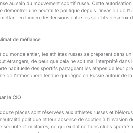
ense au sein du mouvement sportif russe. Cette autorisation 
e démontrer une neutralité politique depuis l’invasion de l’
ettant en lumière les tensions entre les sportifs désireux d
climat de méfiance
du monde entier, les athlètes russes se préparent dans un cl
out étrangers, de peur que cela ne soit mal interprété dans 
ierté habituelle des sportifs partageant les étapes de leur p
e de l’atmosphère tendue qui règne en Russie autour de la 
par le CIO
s douze places sont réservées aux athlètes russes et biéloru
eutralité politique et leur absence de soutien à l’invasion de
de sécurité et militaires, ce qui exclut certains clubs spor