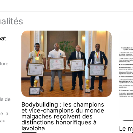
alités
bat
ture
ls de
Bodybuilding : les champions
et vice-champions du monde
e la
malgaches reçoivent des
 au
distinctions honorifiques à
Iavoloha
Le m