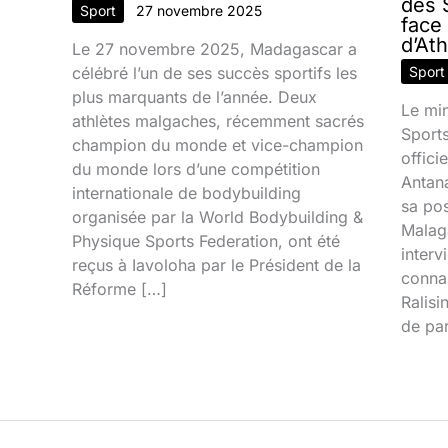
des S
Sport
27 novembre 2025
face
d’At
Le 27 novembre 2025, Madagascar a
célébré l’un de ses succès sportifs les
Sport
plus marquants de l’année. Deux
Le min
athlètes malgaches, récemment sacrés
Sport
champion du monde et vice-champion
offic
du monde lors d’une compétition
Antana
internationale de bodybuilding
sa pos
organisée par la World Bodybuilding &
Malaga
Physique Sports Federation, ont été
interv
reçus à Iavoloha par le Président de la
connai
Réforme […]
Ralisi
de par