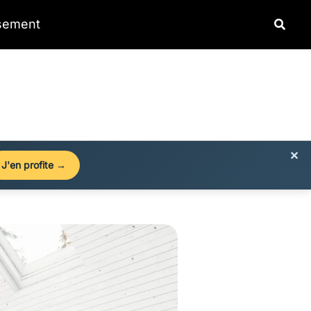
Reche
ssement
×
J'en profite →