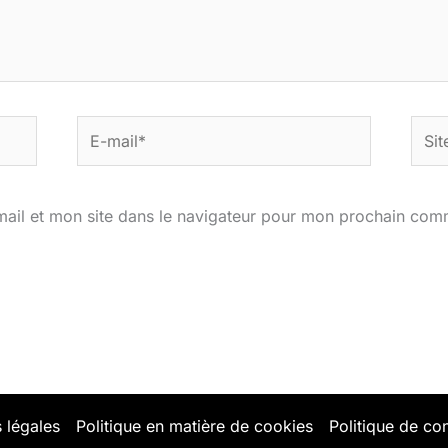
E-
Site
mail*
ail et mon site dans le navigateur pour mon prochain com
 légales
Politique en matière de cookies
Politique de con