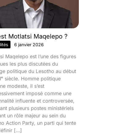
est Motlatsi Maqelepo ?
ités
6 janvier 2026
si Maqelepo est l’une des figures
ques les plus discutées du
ge politique du Lesotho au début
ᵉ siècle. Homme politique
ine modeste, il s’est
essivement imposé comme une
nalité influente et controversée,
nt plusieurs postes ministériels
ant un rôle majeur au sein du
o Action Party, un parti qui tente
éfinir […]