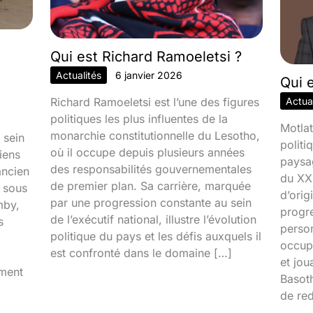
Qui est Richard Ramoeletsi ?
Actualités
6 janvier 2026
Qui 
Richard Ramoeletsi est l’une des figures
Actual
politiques les plus influentes de la
Motlat
monarchie constitutionnelle du Lesotho,
 sein
politi
où il occupe depuis plusieurs années
iens
paysa
des responsabilités gouvernementales
ancien
du XXI
de premier plan. Sa carrière, marquée
é sous
d’orig
par une progression constante au sein
mby,
progr
de l’exécutif national, illustre l’évolution
s
person
politique du pays et les défis auxquels il
occupa
est confronté dans le domaine […]
et jou
iment
Basoth
de red